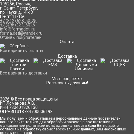
195256
,
Россия
,
г. Санкт-Петербург
,
пр.Науки д.14 к.3
Пн-пт 11-16ч
+7 (812) 628-50-25
+7 (495) 131-6025
info@formadeti.ru
forma.deti@yandex.ru
Отзывы покупателей
Оплата
Все варианты оплаты
Доставка
Все варианты доставки
Мы в соц. сетях
Рассказать друзьям!
2026 © Все права защищены.
ИП Ломанова А.В.
ИНН 780401826130
ОГРНИП 318784700006198
Мы получаем и обрабатываем персональные данные посетителей
нашего сайта только для обработки заказов в соответствии с
официальной политикой конфиденциальности
.Если Вы не даёте
согласия на обработку своих персональных данных, Вам необходимо
покинуть наш сайт.