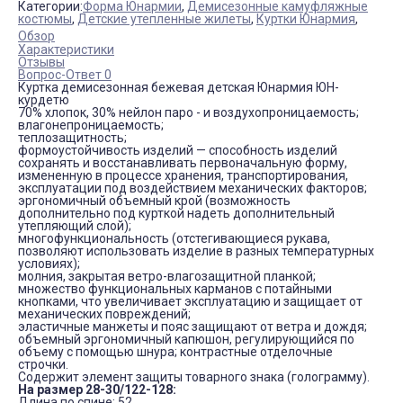
Категории:
Форма Юнармии
,
Демисезонные камуфляжные
костюмы
,
Детские утепленные жилеты
,
Куртки Юнармия
,
Обзор
Характеристики
Отзывы
Вопрос-Ответ 0
Куртка демисезонная бежевая детская Юнармия ЮН-
курдетю
70% хлопок, 30% нейлон паро - и воздухопроницаемость;
влагонепроницаемость;
теплозащитность;
формоустойчивость изделий — способность изделий
сохранять и восстанавливать первоначальную форму,
измененную в процессе хранения, транспортирования,
эксплуатации под воздействием механических факторов;
эргономичный объемный крой (возможность
дополнительно под курткой надеть дополнительный
утепляющий слой);
многофункциональность (отстегивающиеся рукава,
позволяют использовать изделие в разных температурных
условиях);
молния, закрытая ветро-влагозащитной планкой;
множество функциональных карманов с потайными
кнопками, что увеличивает эксплуатацию и защищает от
механических повреждений;
эластичные манжеты и пояс защищают от ветра и дождя;
объемный эргономичный капюшон, регулирующийся по
объему с помощью шнура; контрастные отделочные
строчки.
Содержит элемент защиты товарного знака (голограмму).
На размер 28-30/122-128:
Длина по спине: 52