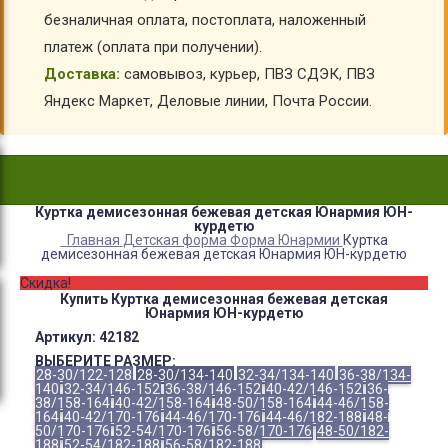
безналичная оплата, постоплата, наложенный
платеж (оплата при получении).
Доставка:
самовывоз, курьер, ПВЗ СДЭК, ПВЗ
Яндекс Маркет, Деловые линии, Почта России.
Куртка демисезонная бежевая детская Юнармия ЮН-
курдетю
Главная
Детская форма
Форма Юнармии
Куртка
демисезонная бежевая детская Юнармия ЮН-курдетю
Скидка!
Купить Куртка демисезонная бежевая детская
Юнармия ЮН-курдетю
Артикул:
42182
ВЫБЕРИТЕ РАЗМЕР:
28-30/122-128
28-30/134-140
32-34/134-140
36-38/134-
140
32-34/146-152
36-38/146-152
40-42/146-152
36-
38/158-164
40-42/158-164
48-50/158-164
44-46/158-
164
40-42/170-176
44-46/170-176
44-46/182-188
48-
50/170-176
52-54/170-176
56-58/170-176
48-50/182-
188
52-54/182-188
56-58/182-188