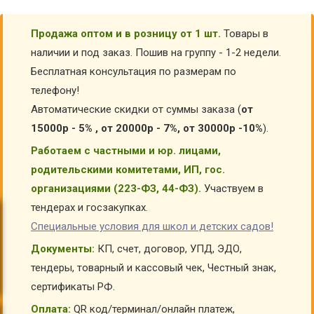
Продажа оптом и в розницу от 1 шт.
Товары в
наличии и под заказ. Пошив на группу - 1-2 недели.
Бесплатная консультация по размерам по
телефону!
Автоматические скидки от суммы заказа (
от
15000р - 5% , от 20000р - 7%, от 30000р -10%
).
Работаем с частными и юр. лицами,
родительскими комитетами, ИП, гос.
организациями (223-ФЗ, 44-ФЗ).
Участвуем в
тендерах и госзакупках.
Специальные условия для школ и детских садов!
Документы:
КП, счет, договор, УПД, ЭДО,
тендеры, товарный и кассовый чек, Честный знак,
сертификаты РФ.
Оплата:
QR код/терминал/онлайн платеж,