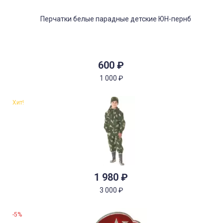
600
₽
1 000
₽
Хит!
1 980
₽
3 000
₽
-5%