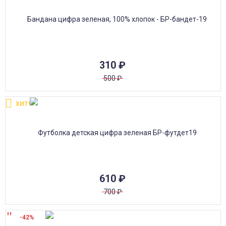
310
₽
500
₽
ХИТ!
610
₽
700
₽
-42%