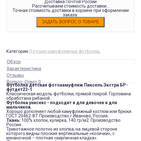
Доставка Почтой России
Рассчитываем стоимость доставки...
Точная стоимость доставки в корзине при оформлении
заказа.
Категории:
Детские камуфляжные футболки
,
Обзор
Характеристики
Отзывы
Вопрос-Ответ 0
Футболка детская фотокамуфляж Пиксель Экстра БР-
футдет23-1
Классическая модель футболки, прямой покрой. Горловина
обработана рибаной.
Футболка унисекс - подходит и для девочек и для
мальчиков.
Хорошо дополняет любой камуфляжный костюм или брюки.
ГОСТ 20462-87. Производство г.Иваново, Россия.
Ткань:
100% хлопок, кулирка, 140 гр/м2. Производство
Россия.
Трикотажное полотно из хлопка, на лицевой стороне
которого видны плоские вертикальные «косички», с
изнаночной – плотная «кирпичная кладка».