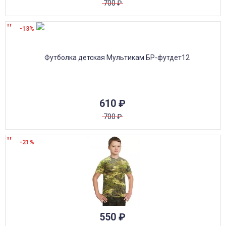
700
₽
-13%
610
₽
700
₽
-21%
550
₽