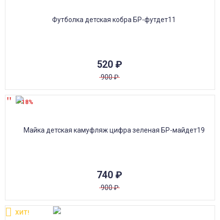
520
₽
900
₽
-18%
740
₽
900
₽
ХИТ!