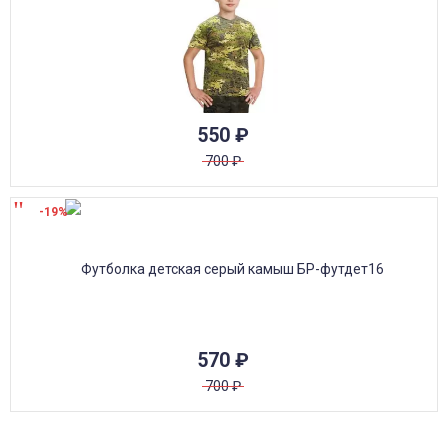
550
₽
700
₽
-19%
570
₽
700
₽