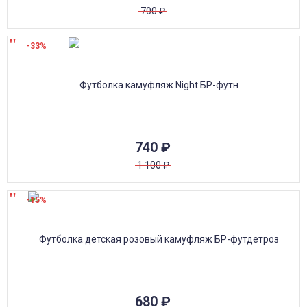
700
₽
-33%
740
₽
1 100
₽
-15%
680
₽