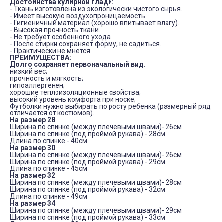
Достоинства кулирной глади:
- Ткань изготовлена из экологически чистого сырья.
- Имеет высокую воздухопроницаемость.
- Гигиеничный материал (хорошо впитывает влагу).
- Высокая прочность ткани.
- Не требует особенного ухода.
- После стирки сохраняет форму, не садиться.
- Практически не мнется.
ПРЕИМУЩЕСТВА:
Долго сохраняет первоначальный вид.
низкий вес;
прочность и мягкость;
гипоаллергенен;
хорошие теплоизоляционные свойства;
высокий уровень комфорта при носке;
Футболки нужно выбирать по росту ребенка (размерный ряд
отличается от костюмов).
На размер 28:
Ширина по спинке (между плечевыми швами)- 26см
Ширина по спинке (под проймой рукава) - 28см
Длина по спинке - 40см
На размер 30:
Ширина по спинке (между плечевыми швами)- 26см
Ширина по спинке (под проймой рукава) - 29см
Длина по спинке - 45см
На размер 32:
Ширина по спинке (между плечевыми швами)- 28см
Ширина по спинке (под проймой рукава) - 32см
Длина по спинке - 49см
На размер 34:
Ширина по спинке (между плечевыми швами)- 29см
Ширина по спинке (под проймой рукава) - 33см