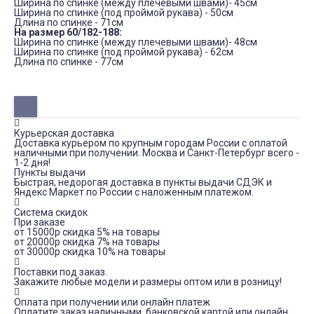
Ширина по спинке (между плечевыми швами)- 45см
Ширина по спинке (под проймой рукава) - 50см
Длина по спинке - 71см
На размер 60/182-188:
Ширина по спинке (между плечевыми швами)- 48см
Ширина по спинке (под проймой рукава) - 62см
Длина по спинке - 77см
Курьерская доставка
Доставка курьером по крупным городам России с оплатой
наличными при получении. Москва и Санкт-Петербург всего -
1-2 дня!
Пункты выдачи
Быстрая, недорогая доставка в пункты выдачи СДЭК и
Яндекс Маркет по России с наложенным платежом.
Система скидок
При заказе
от 15000р скидка 5% на товары
от 20000р скидка 7% на товары
от 30000р скидка 10% на товары
Поставки под заказ.
Закажите любые модели и размеры оптом или в розницу!
Оплата при получении или онлайн платеж
Оплатите заказ наличными, банковской картой или онлайн