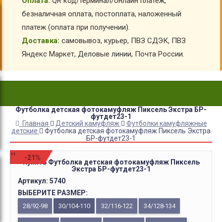
Оплата:
QR код/терминал/онлайн платеж,
безналичная оплата, постоплата, наложенный
платеж (оплата при получении).
Доставка:
самовывоз, курьер, ПВЗ СДЭК, ПВЗ
Яндекс Маркет, Деловые линии, Почта России.
Футболка детская фотокамуфляж Пиксель Экстра БР-
футдет23-1
Главная
Детский камуфляж
Футболки камуфляжные
детские
Футболка детская фотокамуфляж Пиксель Экстра
БР-футдет23-1
-21%
Купить Футболка детская фотокамуфляж Пиксель
Экстра БР-футдет23-1
Артикул:
5740
ВЫБЕРИТЕ РАЗМЕР:
28/92-98
30/104-110
32/116-122
34/128-134