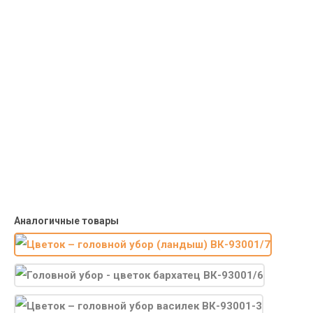
Курьерская доставка
Доставка курьером по крупным городам России с оплатой
наличными при получении. Москва и Санкт-Петербург всего -
1-2 дня!
Пункты выдачи
Быстрая, недорогая доставка в пункты выдачи СДЭК и
Яндекс Маркет по России с наложенным платежом.
Система скидок
При заказе
от 15000р скидка 5% на товары
от 20000р скидка 7% на товары
от 30000р скидка 10% на товары
Поставки под заказ.
Закажите любые модели и размеры оптом или в розницу!
Оплата при получении или онлайн платеж
Оплатите заказ наличными, банковской картой или онлайн
платежом (Сбербанк онлайн), по счету для юр.лиц.
Почта России
Доставка в почтовые отделения Почты России с оплатой при
получении!
Аналогичные товары