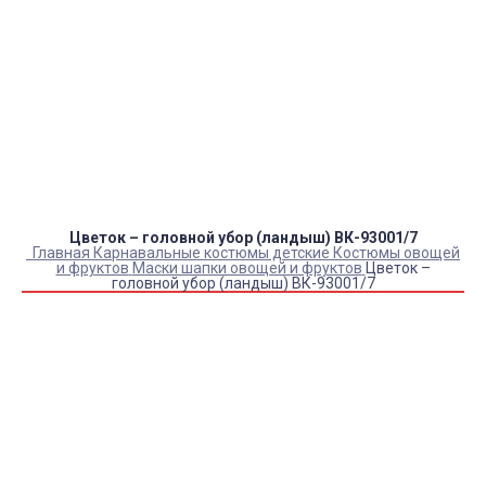
Оплата:
QR код/терминал/онлайн платеж,
безналичная оплата, постоплата, наложенный
платеж (оплата при получении).
Доставка:
самовывоз, курьер, ПВЗ СДЭК, ПВЗ
Яндекс Маркет, Деловые линии, Почта России.
Цветок – головной убор (ландыш) ВК-93001/7
Главная
Карнавальные костюмы детские
Костюмы овощей
и фруктов
Маски шапки овощей и фруктов
Цветок –
головной убор (ландыш) ВК-93001/7
Купить Цветок – головной убор (ландыш) ВК-93001/7
Артикул:
11525
Склад:
Под заказ с оптового склада
1 600
₽
1 330
₽
ЗАКАЗАТЬ
Информация о доставке
Эль-Монте