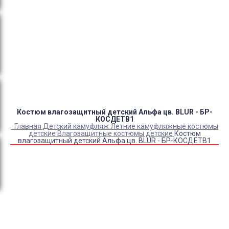
Оплата:
QR код/терминал/онлайн платеж,
безналичная оплата, постоплата, наложенный
платеж (оплата при получении).
Доставка:
самовывоз, курьер, ПВЗ СДЭК, ПВЗ
Яндекс Маркет, Деловые линии, Почта России.
Костюм влагозащитный детский Альфа цв. BLUR - БР-
КОСДЕТВ1
Главная
Детский камуфляж
Летние камуфляжные костюмы
детские
Влагозащитные костюмы детские
Костюм
влагозащитный детский Альфа цв. BLUR - БР-КОСДЕТВ1
Купить Костюм влагозащитный детский Альфа цв. BLUR -
БР-КОСДЕТВ1
Артикул:
9605
Выберите Размер:
28-30/122-128
32-34/134-140
36-38/146-152
40-42/158-164
Склад:
Под заказ с оптового склада
Товар с выбранным набором характеристик недоступен
для покупки
3 700
₽
2 720
₽