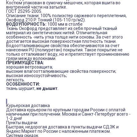
Костюм упакован в сумочку-мешочек, которая вшита во
внутренней части на затылке.
ГОСТ 25295-2005.
Описание ткани: 100% полиэстер саржевого переплетения,
Оксфорд 210 P. Тонкий (105-110 гр/м
2).
ВОДОУПОРНОСТЬ:
1000 мм в столбе
Ткань Оксфорд представляет из себя прочный тканый
материал из синтетических нитей. Отличительная
особенность -нить утка толще нити основы. За счет этого
достигается высокая поверхностная плотность ткани.
Водоотталкивающие свойства обеспечиваются за счет
нанесения PU (полиуретан) покрытия. Такое покрытие не
только отталкивает воду, но и препятствует проникновению
грязи между волокнами.
ПРЕИМУЩЕСТВА:
хорошая ветрозащита;
высокие влагоотталкивающие свойства поверхности;
высокая износоустойчивость;
легкость.
ОСОБЕННОСТИ:
ткань шуршит,
не дышит
.
Курьерская доставка
Доставка курьером по крупным городам России с оплатой
наличными при получении. Москва и Санкт-Петербург всего -
1-2 дня!
Пункты выдачи
Быстрая, недорогая доставка в пункты выдачи СДЭК и
Яндекс Маркет по России с наложенным платежом.
Система скидок