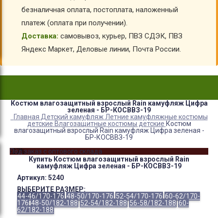
безналичная оплата, постоплата, наложенный
платеж (оплата при получении).
Доставка:
самовывоз, курьер, ПВЗ СДЭК, ПВЗ
Яндекс Маркет, Деловые линии, Почта России.
Костюм влагозащитный взрослый Rain камуфляж Цифра
зеленая - БР-КОСВВЗ-19
Главная
Детский камуфляж
Летние камуфляжные костюмы
детские
Влагозащитные костюмы детские
Костюм
влагозащитный взрослый Rain камуфляж Цифра зеленая -
БР-КОСВВЗ-19
-27%
Под заказ с оптового склада
Купить Костюм влагозащитный взрослый Rain
камуфляж Цифра зеленая - БР-КОСВВЗ-19
Артикул:
5240
ВЫБЕРИТЕ РАЗМЕР:
44-46/170-176
48-50/170-176
52-54/170-176
60-62/170-
176
48-50/182-188
52-54/182-188
56-58/182-188
60-
62/182-188