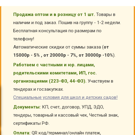
Продажа оптом и в розницу от 1 шт.
Товары в
наличии и под заказ. Пошив на группу - 1-2 недели.
Бесплатная консультация по размерам по
телефону!
Автоматические скидки от суммы заказа (
от
15000р - 5% , от 20000р - 7%, от 30000р -10%
).
Работаем с частными и юр. лицами,
родительскими комитетами, ИП, гос.
организациями (223-ФЗ, 44-ФЗ).
Участвуем в
тендерах и госзакупках.
Специальные условия для школ и детских садов!
Документы:
КП, счет, договор, УПД, ЭДО,
тендеры, товарный и кассовый чек, Честный знак,
сертификаты РФ.
Оплата:
QR код/терминал/онлайн платеж,