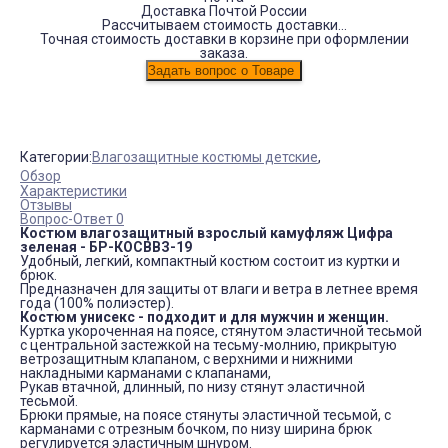
Доставка Почтой России
Рассчитываем стоимость доставки...
Точная стоимость доставки в корзине при оформлении
заказа.
Категории:
Влагозащитные костюмы детские
,
Обзор
Характеристики
Отзывы
Вопрос-Ответ 0
Костюм влагозащитный взрослый камуфляж Цифра
зеленая - БР-КОСВВЗ-19
Удобный, легкий, компактный костюм состоит из куртки и
брюк.
Предназначен для защиты от влаги и ветра в летнее время
года (100% полиэстер).
Костюм унисекс - подходит и для мужчин и женщин.
Куртка укороченная на поясе, стянутом эластичной тесьмой
с центральной застежкой на тесьму-молнию, прикрытую
ветрозащитным клапаном, с верхними и нижними
накладными карманами с клапанами,
Рукав втачной, длинный, по низу стянут эластичной
тесьмой.
Брюки прямые, на поясе стянуты эластичной тесьмой, с
карманами с отрезным бочком, по низу ширина брюк
регулируется эластичным шнуром.