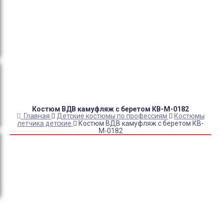
Оплата:
QR код/терминал/онлайн платеж,
безналичная оплата, постоплата, наложенный
платеж (оплата при получении).
Доставка:
самовывоз, курьер, ПВЗ СДЭК, ПВЗ
Яндекс Маркет, Деловые линии, Почта России.
Костюм ВДВ камуфляж с беретом КВ-М-0182
Главная
Детские костюмы по профессиям
Костюмы
летчика детские
Костюм ВДВ камуфляж с беретом КВ-
М-0182
Купить Костюм ВДВ камуфляж с беретом КВ-М-0182
Артикул:
7404
Выберите Размер:
28/110-116
30/116-122
32/122-128
34/128-136
36/136-142
38/142-152
Склад:
В наличии
Товар с выбранным набором характеристик недоступен
для покупки
5 620
₽
4 680
₽