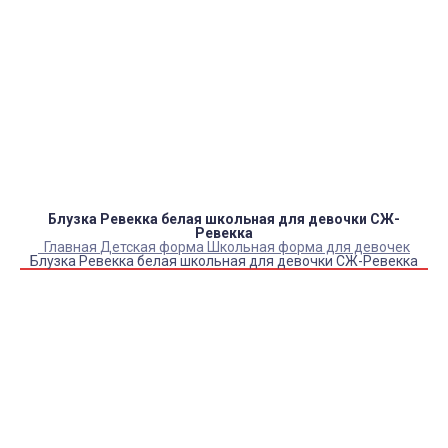
Оплата:
QR код/терминал/онлайн платеж,
безналичная оплата, постоплата, наложенный
платеж (оплата при получении).
Доставка:
самовывоз, курьер, ПВЗ СДЭК, ПВЗ
Яндекс Маркет, Деловые линии, Почта России.
Блузка Ревекка белая школьная для девочки СЖ-
Ревекка
Главная
Детская форма
Школьная форма для девочек
Блузка Ревекка белая школьная для девочки СЖ-Ревекка
Купить Блузка Ревекка белая школьная для девочки СЖ-
Ревекка
Артикул:
8066
Выберите Размер:
32-34/122-128
36-38/134-140
40-42/146-152
40-42/152-158
Склад:
Под заказ с оптового склада
Товар с выбранным набором характеристик недоступен
для покупки
800
₽
650
₽