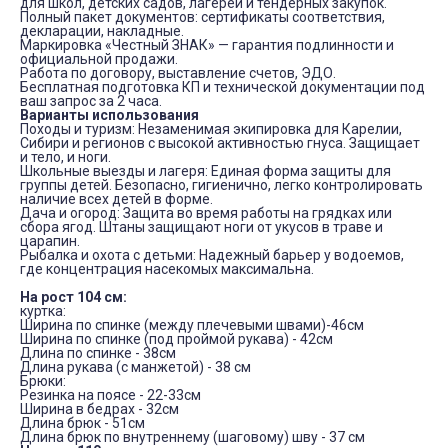
для школ, детских садов, лагерей и тендерных закупок.
Полный пакет документов: сертификаты соответствия,
декларации, накладные.
Маркировка «Честный ЗНАК» — гарантия подлинности и
официальной продажи.
Работа по договору, выставление счетов, ЭДО.
Бесплатная подготовка КП и технической документации
под
ваш запрос за 2 часа.
Варианты использования
Походы и туризм:
Незаменимая экипировка для Карелии,
Сибири и регионов с высокой активностью гнуса. Защищает
и тело, и ноги.
Школьные выезды и лагеря:
Единая форма защиты для
группы детей. Безопасно, гигиенично, легко контролировать
наличие всех детей в форме.
Дача и огород:
Защита во время работы на грядках или
сбора ягод. Штаны защищают ноги от укусов в траве и
царапин.
Рыбалка и охота с детьми:
Надежный барьер у водоемов,
где концентрация насекомых максимальна.
На рост 104 см:
куртка:
Ширина по спинке (между плечевыми швами)-46см
Ширина по спинке (под проймой рукава) - 42см
Длина по спинке - 38см
Длина рукава (с манжетой) - 38 см
Брюки:
Резинка на поясе - 22-33см
Ширина в бедрах - 32см
Длина брюк - 51см
Длина брюк по внутреннему (шаговому) шву - 37 см