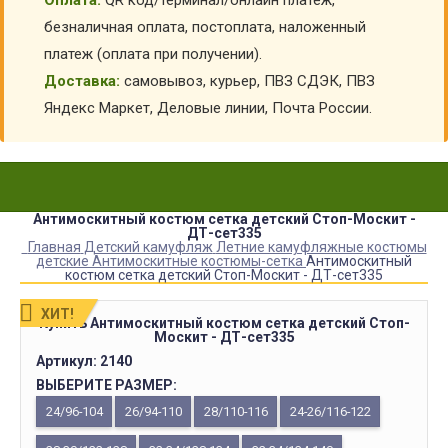
Оплата:
QR код/терминал/онлайн платеж,
безналичная оплата, постоплата, наложенный
платеж (оплата при получении).
Доставка:
самовывоз, курьер, ПВЗ СДЭК, ПВЗ
Яндекс Маркет, Деловые линии, Почта России.
Антимоскитный костюм сетка детский Стоп-Москит -
ДТ-сет335
Главная
Детский камуфляж
Летние камуфляжные костюмы
детские
Антимоскитные костюмы-сетка
Антимоскитный
костюм сетка детский Стоп-Москит - ДТ-сет335
ХИТ!
Купить Антимоскитный костюм сетка детский Стоп-
Москит - ДТ-сет335
Артикул:
2140
ВЫБЕРИТЕ РАЗМЕР:
24/96-104
26/94-110
28/110-116
24-26/116-122