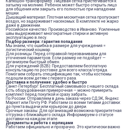
Капюшон-трансформер:
Лицевая сетка пристегивается к
затылку на молнию. Ребенок может быстро открыть лицо
для общения или закрыть его полностью при нападении
мошки.
Дышащий материал:
Плотная москитная сетка пропускает
воздух, но задерживает насекомых. В комплекте не жарко
даже в движении.
Российское качество:
Производство в Иваново. Усиленные
швы выдерживают многократные стирки и активную
эксплуатацию в лесу.
Подбор размера: гарантия попадания
Мы знаем, что ошибка в размере для учреждения =
логистический кошмар.
Для розницы:
Перед отправкой перезваниваем для
уточнения параметров. Если размер не подойдет —
организуем быстрый обмен.
Для учреждений (B2B):
Предоставляем
бесплатную
консультацию по ростовке
для всего класса/отряда.
Помогаем собрать спецификацию так, чтобы костюмы
подошли всем детям с первого раза.
Доставка и получение: удобно и быстро
Санкт-Петербург:
Бесплатный самовывоз с нашего склада.
Есть оборудованная примерочная — можно примерить
комплект перед покупкой и сразу забрать.
По России:
Отправляем в день заказа через СДЭК, Яндекс
Маркет или Почту РФ. Работаем со всеми типами доставки:
до пункта выдачи или курьером до двери.
Срочные заказы:
Для организаций возможна приоритетная
отгрузка с ближайшего склада. Информируем о статусе
доставки на каждом этапе.
Документы и работа с юрлицами
Работаем официально и прозрачно. Это критически важно