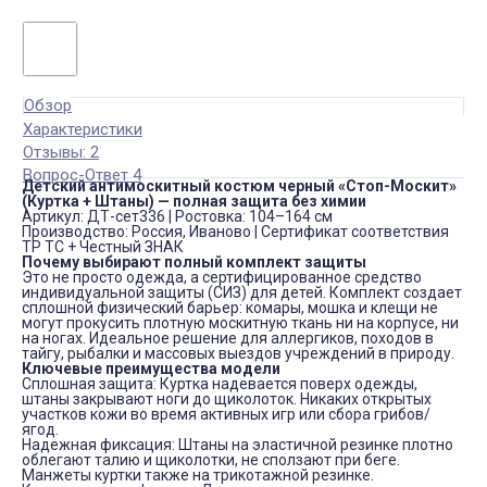
Обзор
Характеристики
Отзывы: 2
Вопрос-Ответ 4
Детский антимоскитный костюм черный «Стоп-Москит»
(Куртка + Штаны) — полная защита без химии
Артикул:
ДТ-сет336 |
Ростовка:
104–164 см
Производство:
Россия, Иваново |
Сертификат соответствия
ТР ТС + Честный ЗНАК
Почему выбирают полный комплект защиты
Это не просто одежда, а сертифицированное средство
индивидуальной защиты (СИЗ) для детей. Комплект создает
сплошной физический барьер: комары, мошка и клещи не
могут прокусить плотную москитную ткань ни на корпусе, ни
на ногах. Идеальное решение для аллергиков, походов в
тайгу, рыбалки и массовых выездов учреждений в природу.
Ключевые преимущества модели
Сплошная защита:
Куртка надевается поверх одежды,
штаны закрывают ноги до щиколоток. Никаких открытых
участков кожи во время активных игр или сбора грибов/
ягод.
Надежная фиксация:
Штаны на эластичной резинке плотно
облегают талию и щиколотки, не сползают при беге.
Манжеты куртки также на трикотажной резинке.