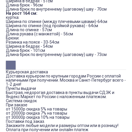
Ширина в бедрах - 51см
Длина брюк - 96см
Длина брюк по внутреннему (шаговому) шву - 70см
На рост 164 см:
куртка:
Ширина по спинке (между плечевыми швами)-64см
Ширина по спинке (под проймой рукава) - 64см
Длина по спинке - 57см
Длина рукава (с манжетой) - 56см
Брюки:
Резинка на поясе - 33-54см
Ширина в бедрах - 54см
Длина брюк - 101см
Длина брюк по внутреннему (шаговому) шву - 73см
Курьерская доставка
Доставка курьером по крупным городам России с оплатой
наличными при получении. Москва и Санкт-Петербург всего -
1-2 дня!
Пункты выдачи
Быстрая, недорогая доставка в пункты выдачи СДЭК и
Яндекс Маркет по России с наложенным платежом.
Система скидок
При заказе
от 15000р скидка 5% на товары
от 20000р скидка 7% на товары
от 30000р скидка 10% на товары
Поставки под заказ.
Закажите любые модели и размеры оптом или в розницу!
Оплата при получении или онлайн платеж