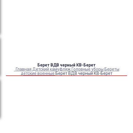
Оплата:
QR код/терминал/онлайн платеж,
безналичная оплата, постоплата, наложенный
платеж (оплата при получении).
Доставка:
самовывоз, курьер, ПВЗ СДЭК, ПВЗ
Яндекс Маркет, Деловые линии, Почта России.
Берет ВДВ черный КВ-Берет
Главная
Детский камуфляж
Головные уборы
Береты
детские военные
Берет ВДВ черный КВ-Берет
Купить Берет ВДВ черный КВ-Берет
Артикул:
6605
Склад:
В наличии
1 300
₽
1 030
₽
КУПИТЬ
Информация о доставке
Эль-Монте
Самовывоз