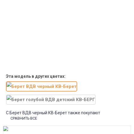
1-2 дня!
Пункты выдачи
Быстрая, недорогая доставка в пункты выдачи СДЭК и
Яндекс Маркет по России с наложенным платежом.
Система скидок
При заказе
от 15000р скидка 5% на товары
от 20000р скидка 7% на товары
от 30000р скидка 10% на товары
Поставки под заказ.
Закажите любые модели и размеры оптом или в розницу!
Оплата при получении или онлайн платеж
Оплатите заказ наличными, банковской картой или онлайн
платежом (Сбербанк онлайн), по счету для юр.лиц.
Почта России
Доставка в почтовые отделения Почты России с оплатой при
получении!
Эта модель в других цветах:
С Берет ВДВ черный КВ-Берет также покупают
СРАВНИТЬ ВСЕ