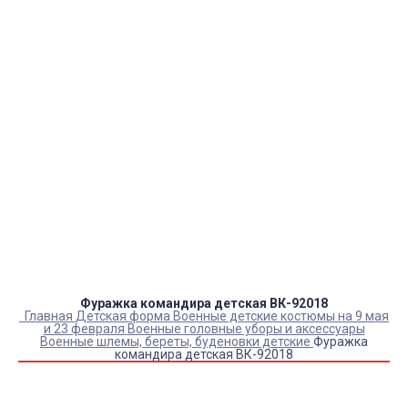
тендеры, товарный и кассовый чек, Честный знак,
сертификаты РФ.
Оплата:
QR код/терминал/онлайн платеж,
безналичная оплата, постоплата, наложенный
платеж (оплата при получении).
Доставка:
самовывоз, курьер, ПВЗ СДЭК, ПВЗ
Яндекс Маркет, Деловые линии, Почта России.
Каталог товаров
Детский камуфляж
Детская форма
Детские костюмы по профессиям
Карнавальные костюмы детские
Детская обувь
Спасательные жилеты
Фуражка командира детская ВК-92018
Главная
Детская форма
Военные детские костюмы на 9 мая
и 23 февраля
Военные головные уборы и аксессуары
Военные шлемы, береты, буденовки детские
Фуражка
командира детская ВК-92018
Купить Фуражка командира детская ВК-92018
Артикул:
2017
Склад:
В наличии