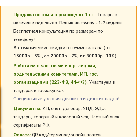
Продажа оптом и в розницу от 1 шт.
Товары в
наличии и под заказ. Пошив на группу - 1-2 недели.
Бесплатная консультация по размерам по
телефону!
Автоматические скидки от суммы заказа (
от
15000р - 5% , от 20000р - 7%, от 30000р -10%
).
Работаем с частными и юр. лицами,
родительскими комитетами, ИП, гос.
организациями (223-ФЗ, 44-ФЗ).
Участвуем в
тендерах и госзакупках.
Специальные условия для школ и детских садов!
Документы:
КП, счет, договор, УПД, ЭДО,
тендеры, товарный и кассовый чек, Честный знак,
сертификаты РФ.
Оплата:
QR код/терминал/онлайн платеж,