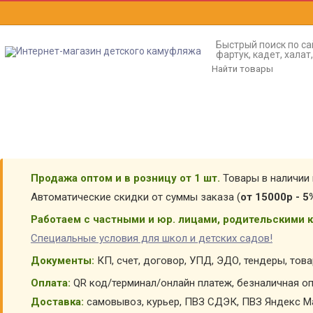
Быстрый поиск по са
фартук, кадет, хала
Продажа оптом и в розницу от 1 шт.
Товары в наличии 
Автоматические скидки от суммы заказа (
от 15000р - 5
Работаем с частными и юр. лицами, родительскими к
Специальные условия для школ и детских садов!
Документы:
КП, счет, договор, УПД, ЭДО, тендеры, тов
Оплата:
QR код/терминал/онлайн платеж, безналичная оп
Доставка:
самовывоз, курьер, ПВЗ СДЭК, ПВЗ Яндекс Ма