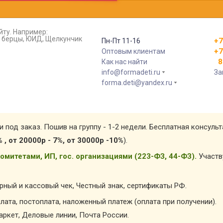
йту. Например:
т, берцы, ЮИД, Щелкунчик
+7
Пн-Пт 11-16
+7
Оптовым клиентам
8 
Как нас найти
info@formadeti.ru
За
forma.deti@yandex.ru
и под заказ. Пошив на группу - 1-2 недели. Бесплатная консуль
% , от 20000р - 7%, от 30000р -10%
).
омитетами, ИП, гос. организациями (223-ФЗ, 44-ФЗ).
Участв
арный и кассовый чек, Честный знак, сертификаты РФ.
лата, постоплата, наложенный платеж (оплата при получении).
ркет, Деловые линии, Почта России.