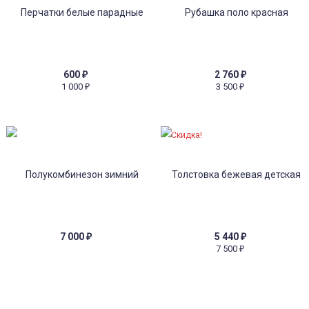
600
₽
2 760
₽
1 000
3 500
₽
₽
Скидка!
7 000
₽
5 440
₽
7 500
₽