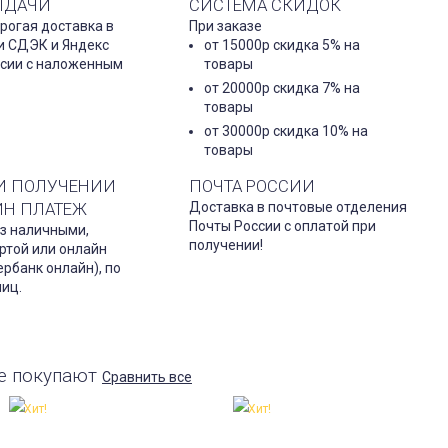
ЫДАЧИ
СИСТЕМА СКИДОК
рогая доставка в
При заказе
и СДЭК и Яндекс
от 15000р скидка 5% на
ссии с наложенным
товары
от 20000р скидка 7% на
товары
от 30000р скидка 10% на
товары
И ПОЛУЧЕНИИ
ПОЧТА РОССИИ
ЙН ПЛАТЕЖ
Доставка в почтовые отделения
Почты России с оплатой при
з наличными,
получении!
ртой или онлайн
рбанк онлайн), по
лиц.
е покупают
Сравнить все
Хит!
Хит!