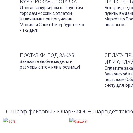
КУРЬЕРСКАЯ ДОСТАВКА
ПУНКТЫ В
Доставка курьером по крупным
Быстрая, недо
городам России с оплатой
пункты выдач
наличными при получении.
Маркет по Ро
Москва и Санкт-Петербург всего
платежом.
- 1-2 дня!
ПОСТАВКИ ПОД ЗАКАЗ.
ОПЛАТА ПР
Закажите любые модели и
ИЛИ ОНЛА
размеры оптом или в розницу!
Оплатите зака
банковской ка
платежом (Сбе
счету для юр.
С Шарф флисовый Юнармия ЮН-шарфдет такж
-36%
Скидка!