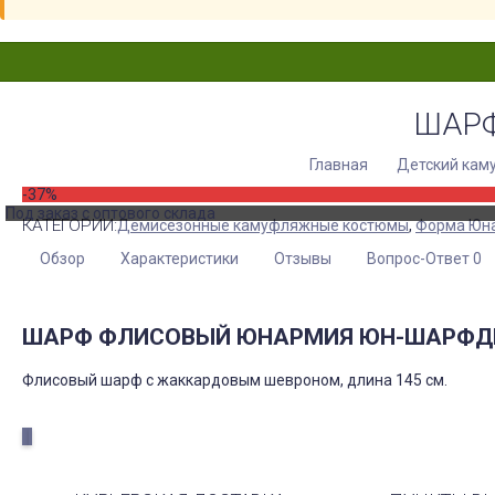
ШАР
Главная
Детский кам
-37%
Под заказ с оптового склада
КАТЕГОРИИ:
Демисезонные камуфляжные костюмы
,
Форма Юн
Обзор
Характеристики
Отзывы
Вопрос-Ответ 0
ШАРФ ФЛИСОВЫЙ ЮНАРМИЯ ЮН-ШАРФД
Флисовый шарф с жаккардовым шевроном, длина 145 см.