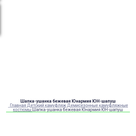
тендеры, товарный и кассовый чек, Честный знак,
сертификаты РФ.
Оплата:
QR код/терминал/онлайн платеж,
безналичная оплата, постоплата, наложенный
платеж (оплата при получении).
Доставка:
самовывоз, курьер, ПВЗ СДЭК, ПВЗ
Яндекс Маркет, Деловые линии, Почта России.
Каталог товаров
Детский камуфляж
Детская форма
Детские костюмы по профессиям
Карнавальные костюмы детские
Детская обувь
Спасательные жилеты
Шапка-ушанка бежевая Юнармия ЮН-шапуш
Главная
Детский камуфляж
Демисезонные камуфляжные
костюмы
Шапка-ушанка бежевая Юнармия ЮН-шапуш
Купить Шапка-ушанка бежевая Юнармия ЮН-шапуш
Артикул:
49602
Выберите Размер:
52
56
60