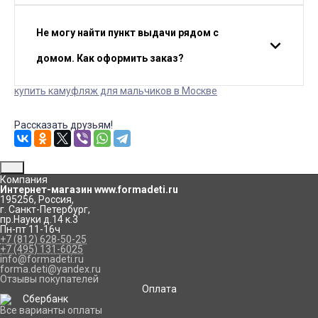
Не могу найти пункт выдачи рядом с
домом. Как оформить заказ?
купить камуфляж для мальчиков в Москве
Рассказать друзьям!
Компания
Интернет-магазин www.formadeti.ru
195256
,
Россия
,
г. Санкт-Петербург
,
пр.Науки д.14 к.3
Пн-пт 11-16ч
+7 (812) 628-50-25
+7 (495) 131-6025
info@formadeti.ru
forma.deti@yandex.ru
Отзывы покупателей
Оплата
Все варианты оплаты