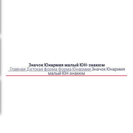
Оплата:
QR код/терминал/онлайн платеж,
безналичная оплата, постоплата, наложенный
платеж (оплата при получении).
Доставка:
самовывоз, курьер, ПВЗ СДЭК, ПВЗ
Яндекс Маркет, Деловые линии, Почта России.
Значок Юнармия малый ЮН-знакюм
Главная
Детская форма
Форма Юнармии
Значок Юнармия
малый ЮН-знакюм
Купить Значок Юнармия малый ЮН-знакюм
Артикул:
12114
Выберите Размер:
УНИВЕРСАЛЬНЫЙ
Склад:
В наличии
Товар с выбранным набором характеристик недоступен
для покупки
300
₽
200
₽
КУПИТЬ