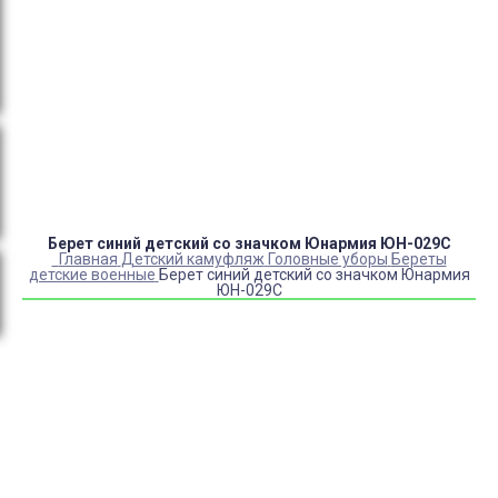
Оплата:
QR код/терминал/онлайн платеж,
безналичная оплата, постоплата, наложенный
платеж (оплата при получении).
Доставка:
самовывоз, курьер, ПВЗ СДЭК, ПВЗ
Яндекс Маркет, Деловые линии, Почта России.
Берет синий детский со значком Юнармия ЮН-029С
Главная
Детский камуфляж
Головные уборы
Береты
детские военные
Берет синий детский со значком Юнармия
ЮН-029С
Купить Берет синий детский со значком Юнармия
ЮН-029С
Артикул:
42241
Выберите Размер:
53
54
55
56
57
58
59
60
Склад:
Под заказ с оптового склада
Товар с выбранным набором характеристик недоступен
для покупки
2 500
₽
1 900
₽