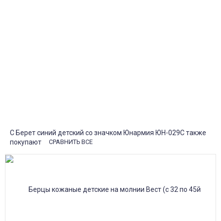
1-2 дня!
Пункты выдачи
Быстрая, недорогая доставка в пункты выдачи СДЭК и
Яндекс Маркет по России с наложенным платежом.
Система скидок
При заказе
от 15000р скидка 5% на товары
от 20000р скидка 7% на товары
от 30000р скидка 10% на товары
Поставки под заказ.
Закажите любые модели и размеры оптом или в розницу!
Оплата при получении или онлайн платеж
Оплатите заказ наличными, банковской картой или онлайн
платежом (Сбербанк онлайн), по счету для юр.лиц.
Почта России
Доставка в почтовые отделения Почты России с оплатой при
получении!
С Берет синий детский со значком Юнармия ЮН-029С также
покупают
СРАВНИТЬ ВСЕ