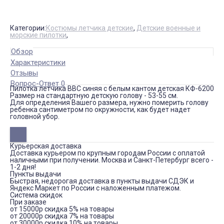
Категории:
Костюмы летчика детские
,
Детские военные и
морские пилотки
,
Обзор
Характеристики
Отзывы
Вопрос-Ответ 0
Пилотка летчика ВВС синяя с белым кантом детская КФ-6200
Размер на стандартную детскую голову - 53-55 см.
Для определения Вашего размера, нужно померить голову
ребенка сантиметром по окружности, как будет надет
головной убор.
Курьерская доставка
Доставка курьером по крупным городам России с оплатой
наличными при получении. Москва и Санкт-Петербург всего -
1-2 дня!
Пункты выдачи
Быстрая, недорогая доставка в пункты выдачи СДЭК и
Яндекс Маркет по России с наложенным платежом.
Система скидок
При заказе
от 15000р скидка 5% на товары
от 20000р скидка 7% на товары
от 30000р скидка 10% на товары