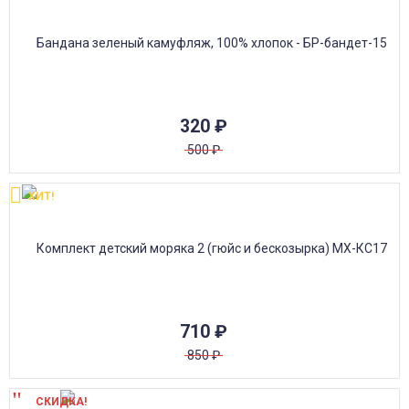
320
₽
500
₽
ХИТ!
710
₽
850
₽
СКИДКА!