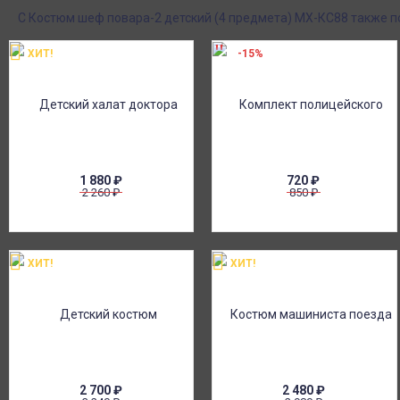
С Костюм шеф повара-2 детский (4 предмета) МХ-КС88 также 
ХИТ!
-15%
1 880
₽
720
₽
2 260
₽
850
₽
ХИТ!
ХИТ!
2 700
₽
2 480
₽