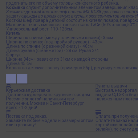
подогнать его по объему головы конкретного ребенка.
Косынка
служит дополнительным элементом завершения класс
Закажите детский костюм шеф повара МХ-КС88 для вашего юного 
защиту одежды во время самых вкусных экспериментов на кухне!
Костюм шеф повара детский состоит из кителя повара, поварско
Материал: ткань смесовая тонкая ткань ТиСи (50% хлопок,50% 
Универсальный рост: 110-128см.
Китель:
Ширина по спинке (между плечевыми швами)- 35см
Ширина по спинке (под проймой рукава) - 43см
Длина по спинке (с резинкой снизу) - 46см
Длина рукава (с манжетой) - 28 см. Рукав 3/4.
Фартук:
Ширина 34см+ завязки по 31см с каждой стороны
Длина 45 см
Колпак на детскую голову (примерно 55р), регулируется завязк
Пункты выдачи
Курьерская доставка
Быстрая, недорогая 
Доставка курьером по крупным городам
выдачи СДЭК и Янде
России с оплатой наличными при
наложенным платеж
получении. Москва и Санкт-Петербург
всего - 1-2 дня!
Поставки под заказ.
Оплата при получен
Закажите любые модели и размеры оптом
Оплатите заказ нал
или в розницу!
картой или онлайн 
онлайн), по счету дл