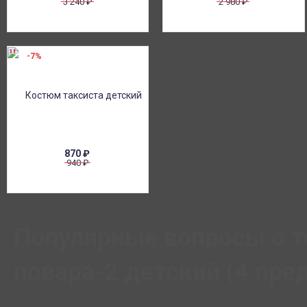
3 240
₽
2 980
₽
-7%
870
₽
940
₽
Популярные вопросы о 
повара-2 детский (4 пре