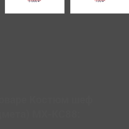
5 000
₽
730
₽
товаре Костюм шеф
дмета) МХ-КС88: