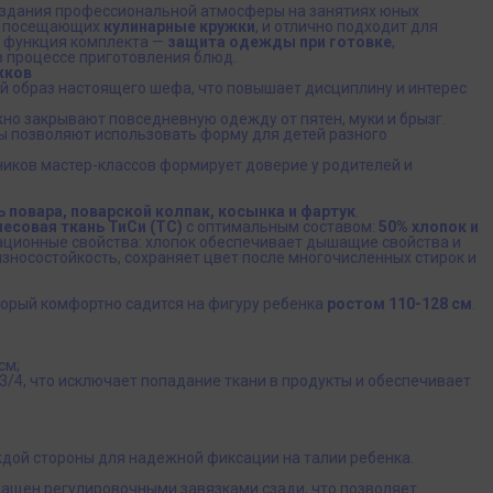
оздания профессиональной атмосферы на занятиях юных
й, посещающих
кулинарные кружки
, и отлично подходит для
я функция комплекта —
защита одежды при готовке
,
в процессе приготовления блюд.
жков
й образ настоящего шефа, что повышает дисциплину и интерес
но закрывают повседневную одежду от пятен, муки и брызг.
 позволяют использовать форму для детей разного
иков мастер-классов формирует доверие у родителей и
ь повара, поварской колпак, косынка и фартук
.
есовая ткань ТиСи (TC)
с оптимальным составом:
50% хлопок и
тационные свойства: хлопок обеспечивает дышащие свойства и
износостойкость, сохраняет цвет после многочисленных стирок и
оторый комфортно садится на фигуру ребенка
ростом 110-128 см
.
см;
3/4, что исключает попадание ткани в продукты и обеспечивает
дой стороны для надежной фиксации на талии ребенка.
снащен регулировочными завязками сзади, что позволяет