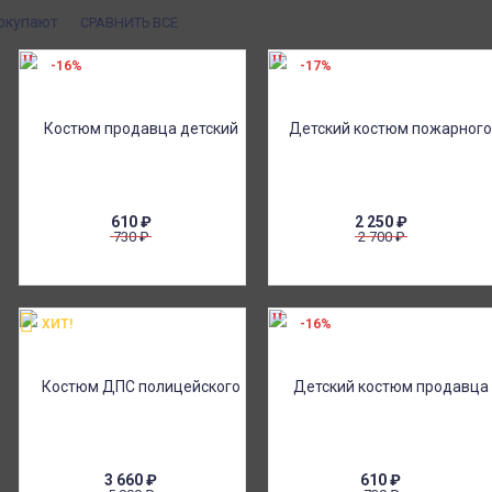
покупают
СРАВНИТЬ ВСЕ
-16%
-17%
610
₽
2 250
₽
730
₽
2 700
₽
ХИТ!
-16%
3 660
₽
610
₽