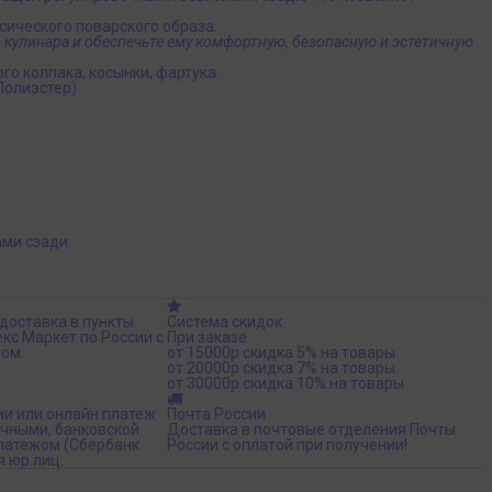
ического поварского образа.
кулинара и обеспечьте ему комфортную, безопасную и эстетичную
го колпака, косынки, фартука.
Полиэстер)
ами сзади.
доставка в пункты
Система скидок
кс Маркет по России с
При заказе
ом.
от 15000р скидка 5% на товары
от 20000р скидка 7% на товары
от 30000р скидка 10% на товары
ии или онлайн платеж
Почта России
ичными, банковской
Доставка в почтовые отделения Почты
платежом (Сбербанк
России с оплатой при получении!
я юр.лиц.