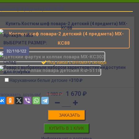
детский (4 предмета) МХ-КС88
Аналогичные товары
Купить Костюм шеф повара-2 детский (4 предмета) МХ-
КС88
Артикул:
1855
ВЫБЕРИТЕ РАЗМЕР:
32/110-122
Склад:
Под заказ с оптового склада
Товар с выбранным набором характеристик недоступен
для покупки
Нарукавники белые детские
+
310
₽
1 670
₽
1 980
₽
Рассказать друзьям!
ЗАКАЗАТЬ
Информация о доставке