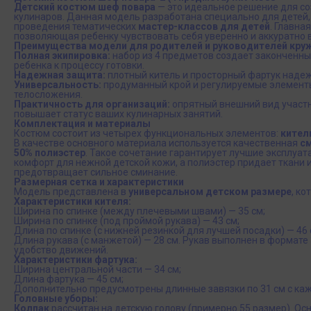
Детский костюм шеф повара
— это идеальное решение для с
кулинаров. Данная модель разработана специально для дете
проведения тематических
мастер-классов для детей
. Главна
позволяющая ребенку чувствовать себя уверенно и аккуратно 
Преимущества модели для родителей и руководителей кру
Полная экипировка:
набор из 4 предметов создает законченны
ребенка к процессу готовки.
Надежная защита:
плотный китель и просторный фартук надеж
Универсальность:
продуманный крой и регулируемые элементы
телосложения.
Практичность для организаций:
опрятный внешний вид участн
повышает статус ваших кулинарных занятий.
Комплектация и материалы
Костюм состоит из четырех функциональных элементов:
кител
В качестве основного материала используется качественная
см
50% полиэстер
. Такое сочетание гарантирует лучшие эксплуа
комфорт для нежной детской кожи, а полиэстер придает ткани 
предотвращает сильное сминание.
Размерная сетка и характеристики
Модель представлена в
универсальном детском размере
, к
Характеристики кителя:
Ширина по спинке (между плечевыми швами) — 35 см;
Ширина по спинке (под проймой рукава) — 43 см;
Длина по спинке (с нижней резинкой для лучшей посадки) — 46 
Длина рукава (с манжетой) — 28 см. Рукав выполнен в формате 
удобство движений.
Характеристики фартука:
Ширина центральной части — 34 см;
Длина фартука — 45 см;
Дополнительно предусмотрены длинные завязки по 31 см с каж
Головные уборы:
Колпак
рассчитан на детскую голову (примерно 55 размер). О