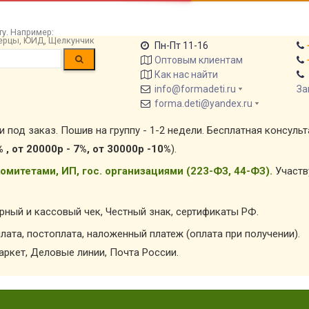
у. Например:
 берцы, ЮИД, Щелкунчик
Пн-Пт 11-16
Оптовым клиентам
Как нас найти
info@formadeti.ru
За
forma.deti@yandex.ru
и под заказ. Пошив на группу - 1-2 недели. Бесплатная консуль
% , от 20000р - 7%, от 30000р -10%
).
омитетами, ИП, гос. организациями (223-ФЗ, 44-ФЗ).
Участв
арный и кассовый чек, Честный знак, сертификаты РФ.
лата, постоплата, наложенный платеж (оплата при получении).
ркет, Деловые линии, Почта России.