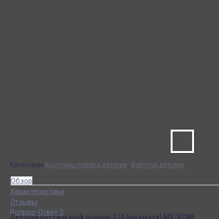
Категории:
Костюмы повара детские
,
Фартуки детские
,
Обзор
Характеристики
Отзывы
Вопрос-Ответ 2
Детский костюм шеф повара-2 (4 предмета) МХ-КС88