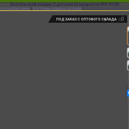
Костюм шеф повара-2 детский (4 предмета) МХ-КС88
 по профессиям
Костюмы повара детские
Костюм шеф повара-2 
ПОД ЗАКАЗ С ОПТОВОГО СКЛАДА