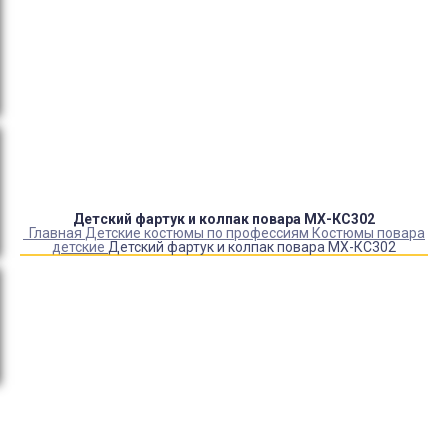
Оплата:
QR код/терминал/онлайн платеж,
безналичная оплата, постоплата, наложенный
платеж (оплата при получении).
Доставка:
самовывоз, курьер, ПВЗ СДЭК, ПВЗ
Яндекс Маркет, Деловые линии, Почта России.
Детский фартук и колпак повара МХ-КС302
Главная
Детские костюмы по профессиям
Костюмы повара
детские
Детский фартук и колпак повара МХ-КС302
Купить Детский фартук и колпак повара МХ-КС302
Артикул:
1862
Выберите Размер:
УНИВЕРСАЛЬНЫЙ
Склад:
В наличии
Товар с выбранным набором характеристик недоступен
для покупки
Нарукавники белые детские
+
310
₽
700
₽
590
₽