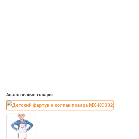
Доставка курьером по крупным городам России с оплатой
наличными при получении. Москва и Санкт-Петербург всего -
1-2 дня!
Пункты выдачи
Быстрая, недорогая доставка в пункты выдачи СДЭК и
Яндекс Маркет по России с наложенным платежом.
Система скидок
При заказе
от 15000р скидка 5% на товары
от 20000р скидка 7% на товары
от 30000р скидка 10% на товары
Поставки под заказ.
Закажите любые модели и размеры оптом или в розницу!
Оплата при получении или онлайн платеж
Оплатите заказ наличными, банковской картой или онлайн
платежом (Сбербанк онлайн), по счету для юр.лиц.
Почта России
Доставка в почтовые отделения Почты России с оплатой при
получении!
Аналогичные товары