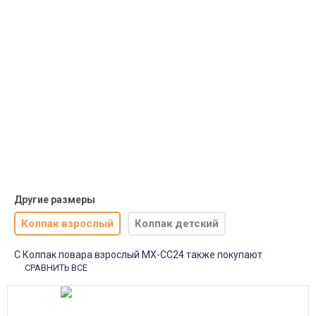
Доставка курьером по крупным городам России с оплатой
наличными при получении. Москва и Санкт-Петербург всего -
1-2 дня!
Пункты выдачи
Быстрая, недорогая доставка в пункты выдачи СДЭК и
Яндекс Маркет по России с наложенным платежом.
Система скидок
При заказе
от 15000р скидка 5% на товары
от 20000р скидка 7% на товары
от 30000р скидка 10% на товары
Поставки под заказ.
Закажите любые модели и размеры оптом или в розницу!
Оплата при получении или онлайн платеж
Оплатите заказ наличными, банковской картой или онлайн
платежом (Сбербанк онлайн), по счету для юр.лиц.
Почта России
Доставка в почтовые отделения Почты России с оплатой при
получении!
Другие размеры
Колпак взрослый
Колпак детский
С Колпак повара взрослый МХ-СС24 также покупают
СРАВНИТЬ ВСЕ