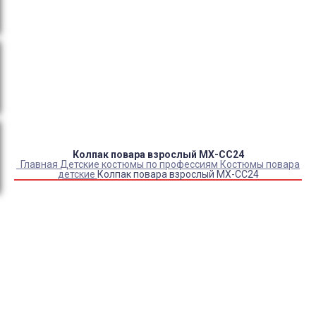
Оплата:
QR код/терминал/онлайн платеж,
безналичная оплата, постоплата, наложенный
платеж (оплата при получении).
Доставка:
самовывоз, курьер, ПВЗ СДЭК, ПВЗ
Яндекс Маркет, Деловые линии, Почта России.
Колпак повара взрослый МХ-СС24
Главная
Детские костюмы по профессиям
Костюмы повара
детские
Колпак повара взрослый МХ-СС24
Купить Колпак повара взрослый МХ-СС24
Артикул:
5635
Выберите Размер:
УНИВЕРСАЛЬНЫЙ
Склад:
В наличии
Товар с выбранным набором характеристик недоступен
для покупки
Нарукавники взрослые
+
310
₽
290
₽
230
₽