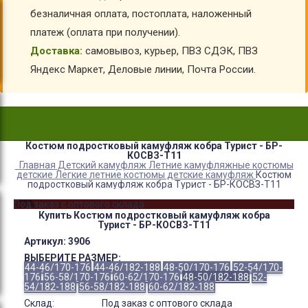
безналичная оплата, постоплата, наложенный
платеж (оплата при получении).
Доставка:
самовывоз, курьер, ПВЗ СДЭК, ПВЗ
Яндекс Маркет, Деловые линии, Почта России.
Костюм подростковый камуфляж кобра Турист - БР-
КОСВЗ-Т11
Главная
Детский камуфляж
Летние камуфляжные костюмы
детские
Легкие летние костюмы детские камуфляж
Костюм
подростковый камуфляж кобра Турист - БР-КОСВЗ-Т11
-20%
Под заказ с оптового склада
Купить Костюм подростковый камуфляж кобра
Турист - БР-КОСВЗ-Т11
Артикул:
3906
ВЫБЕРИТЕ РАЗМЕР:
44-46/170-176
44-46/182-188
48-50/170-176
52-54/170-
176
56-58/170-176
60-62/170-176
48-50/182-188
52-
54/182-188
56-58/182-188
60-62/182-188
Склад:
Под заказ с оптового склада