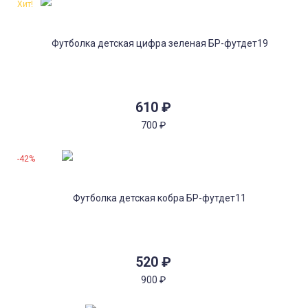
Хит!
610
₽
700
₽
-42%
520
₽
900
₽