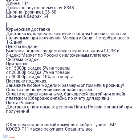
Длина: 114
Длина по внутреннему шву: 8348
Ширина (резинка): 36-50
Ширина в бедрах: 54
Курьерская доставка
Доставка курьером по крупным городам России с оплатой
наличными при получении. Москва и Санкт-Петербург всего -
1-2 дня!
Пункты выдачи
Быстрая, недорогая доставка в пункты выдачи СДЭК и
Яндекс Маркет по России с наложенным платежом.
Система скидок
При заказе
от 15000р скидка 5% на товары
от 20000р скидка 7% на товары
от 30000р скидка 10% на товары
Поставки под заказ.
Закажите любые модели и размеры оптом или в розницу!
Оплата при получении или онлайн платеж
Оплатите заказ наличными, банковской картой или онлайн
платежом (Сбербанк онлайн), по счету для юр.лиц.
Почта России
Доставка в почтовые отделения Почты России с оплатой при
получении!
С Костюм подростковый камуфляж кобра Турист - БР-
КОСВЗ-Т11 также покупают
Сравнить все