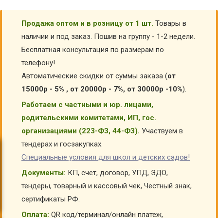
Продажа оптом и в розницу от 1 шт.
Товары в
наличии и под заказ. Пошив на группу - 1-2 недели.
Бесплатная консультация по размерам по
телефону!
Автоматические скидки от суммы заказа (
от
15000р - 5% , от 20000р - 7%, от 30000р -10%
).
Работаем с частными и юр. лицами,
родительскими комитетами, ИП, гос.
организациями (223-ФЗ, 44-ФЗ).
Участвуем в
тендерах и госзакупках.
Специальные условия для школ и детских садов!
Документы:
КП, счет, договор, УПД, ЭДО,
тендеры, товарный и кассовый чек, Честный знак,
сертификаты РФ.
Оплата:
QR код/терминал/онлайн платеж,