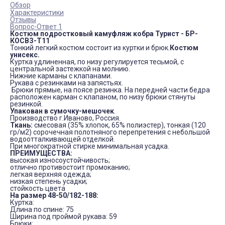
Обзор
Характеристики
Отзывы
Вопрос-Ответ 1
Костюм подростковый камуфляж кобра Турист - БР-
КОСВЗ-Т11
Тонкий легкий костюм состоит из куртки и брюк.
Костюм
унисекс.
Куртка удлиненная, по низу регулируется тесьмой, с
центральной застежкой на молнию.
Нижние карманы с клапанами.
Рукава с резинками на запястьях.
Брюки прямые, на поясе резинка. На передней части бедра
расположен карман с клапаном, по низу брюки стянуты
резинкой.
Упакован в сумочку-мешочек
.
Производство г.Иваново, Россия.
Ткань:
смесовая (35% хлопок, 65% полиэстер), тонкая (120
гр/м2) сорочечная полотняного перепретения с небольшой
водоотталкивающей отделкой.
При многократной стирке минимальная усадка.
ПРЕИМУЩЕСТВА:
высокая износоустойчивость;
отлично противостоит промоканию;
легкая верхняя одежда;
низкая степень усадки;
стойкость цвета
На размер 48-50/182-188:
Куртка:
Длина по спине: 75
Ширина под проймой рукава: 59
Брюки: