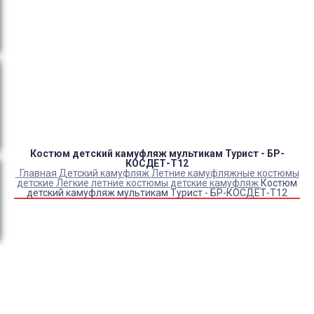
Оплата:
QR код/терминал/онлайн платеж,
безналичная оплата, постоплата, наложенный
платеж (оплата при получении).
Доставка:
самовывоз, курьер, ПВЗ СДЭК, ПВЗ
Яндекс Маркет, Деловые линии, Почта России.
Костюм детский камуфляж мультикам Турист - БР-
КОСДЕТ-Т12
Главная
Детский камуфляж
Летние камуфляжные костюмы
детские
Легкие летние костюмы детские камуфляж
Костюм
детский камуфляж мультикам Турист - БР-КОСДЕТ-Т12
Купить Костюм детский камуфляж мультикам Турист -
БР-КОСДЕТ-Т12
Артикул:
708
Выберите Размер:
28-30/122-128
32-34/134-140
36-38/146-152
40-42/158-164
44-46/164-170
44-46/182-188
48-50/170-176
52-54/170-176
56-58/170-176
60-62/170-176
48-50/182-188
52-54/182-188
56-58/182-188
60-62/182-188