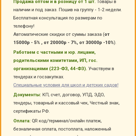
Продажа оптом и в розницу от 1 шт.
Товары в
наличии и под заказ. Пошив на группу - 1-2 недели.
Бесплатная консультация по размерам по
телефону!
Автоматические скидки от суммы заказа (
от
15000р - 5% , от 20000р - 7%, от 30000р -10%
).
Работаем с частными и юр. лицами,
родительскими комитетами, ИП, гос.
организациями (223-ФЗ, 44-ФЗ).
Участвуем в
тендерах и госзакупках.
Специальные условия для школ и детских садов!
Документы:
КП, счет, договор, УПД, ЭДО,
тендеры, товарный и кассовый чек, Честный знак,
сертификаты РФ.
Оплата:
QR код/терминал/онлайн платеж,
безналичная оплата, постоплата, наложенный