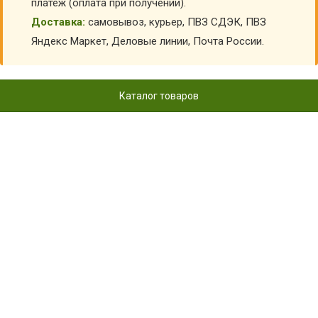
платеж (оплата при получении).
Доставка:
самовывоз, курьер, ПВЗ СДЭК, ПВЗ
Яндекс Маркет, Деловые линии, Почта России.
Каталог товаров
КОСТЮМ
ПРОТИВОЭНЦЕФАЛИТНЫЙ
ДЕТСКИЙ ЗВЕРОБОЙ КОБРА, С
ЛОВУШКАМИ - БР-
КОСДЕТЭ-11
Главная
Детский камуфляж
Летние камуфляжные костюмы детские
Противоэнцефалитные костюмы детские
Костюм противоэнцефалитный детский Зверобой кобра,
с ловушками - БР-КОСДЕТЭ-11