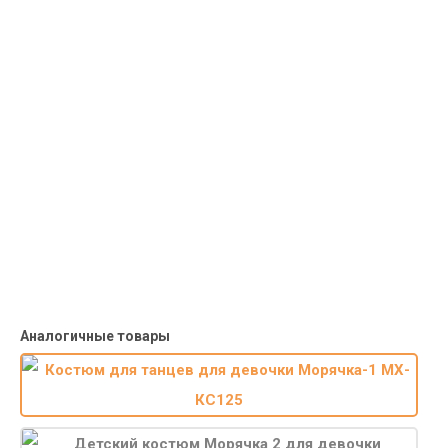
Курьерская доставка
Доставка курьером по крупным городам России с оплатой
наличными при получении. Москва и Санкт-Петербург всего -
1-2 дня!
Пункты выдачи
Быстрая, недорогая доставка в пункты выдачи СДЭК и
Яндекс Маркет по России с наложенным платежом.
Система скидок
При заказе
от 15000р скидка 5% на товары
от 20000р скидка 7% на товары
от 30000р скидка 10% на товары
Поставки под заказ.
Закажите любые модели и размеры оптом или в розницу!
Оплата при получении или онлайн платеж
Оплатите заказ наличными, банковской картой или онлайн
платежом (Сбербанк онлайн), по счету для юр.лиц.
Почта России
Доставка в почтовые отделения Почты России с оплатой при
получении!
Аналогичные товары