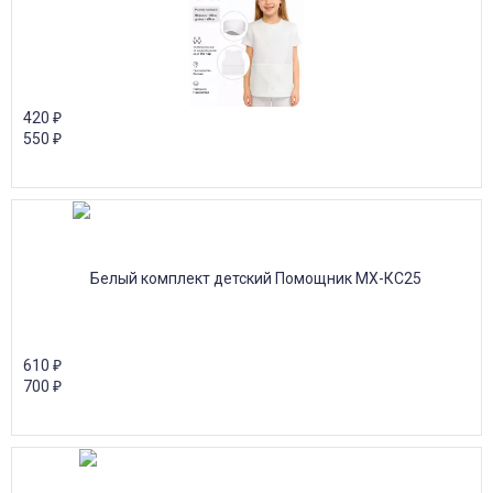
420
₽
550
₽
610
₽
700
₽