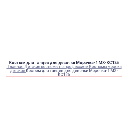
Оплата:
QR код/терминал/онлайн платеж,
безналичная оплата, постоплата, наложенный
платеж (оплата при получении).
Доставка:
самовывоз, курьер, ПВЗ СДЭК, ПВЗ
Яндекс Маркет, Деловые линии, Почта России.
Костюм для танцев для девочки Морячка-1 МХ-КС125
Главная
Детские костюмы по профессиям
Костюмы моряка
детские
Костюм для танцев для девочки Морячка-1 МХ-
КС125
Купить Костюм для танцев для девочки Морячка-1 МХ-
КС125
Артикул:
9889
Склад:
Под заказ с оптового склада
2 970
₽
2 280
₽
ЗАКАЗАТЬ