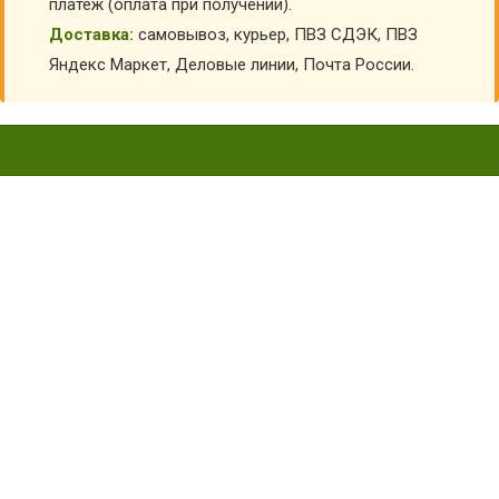
платеж (оплата при получении).
Доставка:
самовывоз, курьер, ПВЗ СДЭК, ПВЗ
Яндекс Маркет, Деловые линии, Почта России.
ДЕТСКИЙ КОСТЮМ
МАЖОРЕТКИ ДЛЯ ДЕВОЧКИ
КФ-5142-С
Главная
Карнавальные костюмы детские
Костюмы для танцев для детей
Костюмы для танцев для девочки
Детский костюм Мажоретки для девочки КФ-5142-С
КУПИТЬ ДЕТСКИЙ КОСТЮМ МАЖОРЕТКИ ДЛЯ
ДЕВОЧКИ КФ-5142-С
АРТИКУЛ:
10740-15062