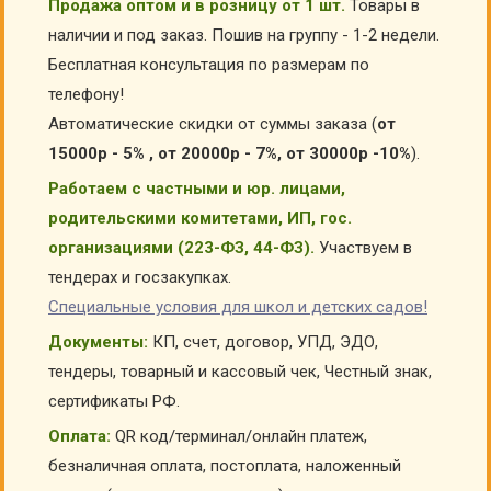
Продажа оптом и в розницу от 1 шт.
Товары в
наличии и под заказ. Пошив на группу - 1-2 недели.
Бесплатная консультация по размерам по
телефону!
Автоматические скидки от суммы заказа (
от
15000р - 5% , от 20000р - 7%, от 30000р -10%
).
Работаем с частными и юр. лицами,
родительскими комитетами, ИП, гос.
организациями (223-ФЗ, 44-ФЗ).
Участвуем в
тендерах и госзакупках.
Специальные условия для школ и детских садов!
Документы:
КП, счет, договор, УПД, ЭДО,
тендеры, товарный и кассовый чек, Честный знак,
сертификаты РФ.
Оплата:
QR код/терминал/онлайн платеж,
безналичная оплата, постоплата, наложенный