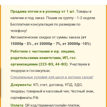
Продажа оптом и в розницу от 1 шт.
Товары в
наличии и под заказ. Пошив на группу - 1-2 недели.
Бесплатная консультация по размерам по
телефону!
Автоматические скидки от суммы заказа (
от
15000р - 5% , от 20000р - 7%, от 30000р -10%
).
Работаем с частными и юр. лицами,
родительскими комитетами, ИП, гос.
организациями (223-ФЗ, 44-ФЗ).
Участвуем в
тендерах и госзакупках.
Специальные условия для школ и детских садов!
Документы:
КП, счет, договор, УПД, ЭДО,
тендеры, товарный и кассовый чек, Честный знак,
сертификаты РФ.
Оплата:
QR код/терминал/онлайн платеж,