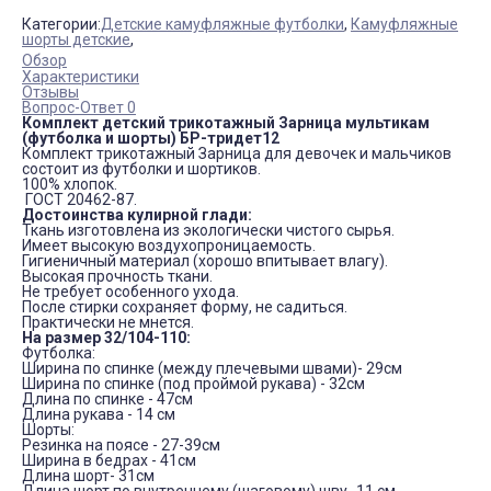
Категории:
Детские камуфляжные футболки
,
Камуфляжные
шорты детские
,
Обзор
Характеристики
Отзывы
Вопрос-Ответ 0
Комплект детский трикотажный Зарница мультикам
(футболка и шорты) БР-тридет12
Комплект трикотажный Зарница для девочек и мальчиков
состоит из футболки и шортиков.
100% хлопок.
ГОСТ 20462-87.
Достоинства кулирной глади:
Ткань изготовлена из экологически чистого сырья.
Имеет высокую воздухопроницаемость.
Гигиеничный материал (хорошо впитывает влагу).
Высокая прочность ткани.
Не требует особенного ухода.
После стирки сохраняет форму, не садиться.
Практически не мнется.
На размер 32/104-110:
Футболка:
Ширина по спинке (между плечевыми швами)- 29см
Ширина по спинке (под проймой рукава) - 32см
Длина по спинке - 47см
Длина рукава - 14 см
Шорты:
Резинка на поясе - 27-39см
Ширина в бедрах - 41см
Длина шорт- 31см