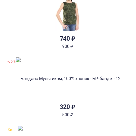
740
₽
900
₽
-36%
320
₽
500
₽
Хит!