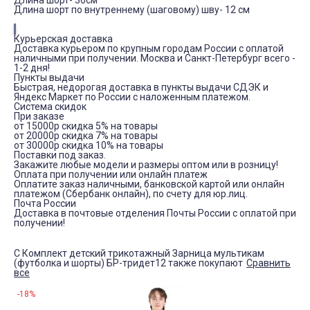
Длина шорт- 36см
Длина шорт по внутреннему (шаговому) шву- 12 см
Курьерская доставка
Доставка курьером по крупным городам России с оплатой
наличными при получении. Москва и Санкт-Петербург всего -
1-2 дня!
Пункты выдачи
Быстрая, недорогая доставка в пункты выдачи СДЭК и
Яндекс Маркет по России с наложенным платежом.
Система скидок
При заказе
от 15000р скидка 5% на товары
от 20000р скидка 7% на товары
от 30000р скидка 10% на товары
Поставки под заказ.
Закажите любые модели и размеры оптом или в розницу!
Оплата при получении или онлайн платеж
Оплатите заказ наличными, банковской картой или онлайн
платежом (Сбербанк онлайн), по счету для юр.лиц.
Почта России
Доставка в почтовые отделения Почты России с оплатой при
получении!
С Комплект детский трикотажный Зарница мультикам
(футболка и шорты) БР-тридет12 также покупают
Сравнить
все
-18%