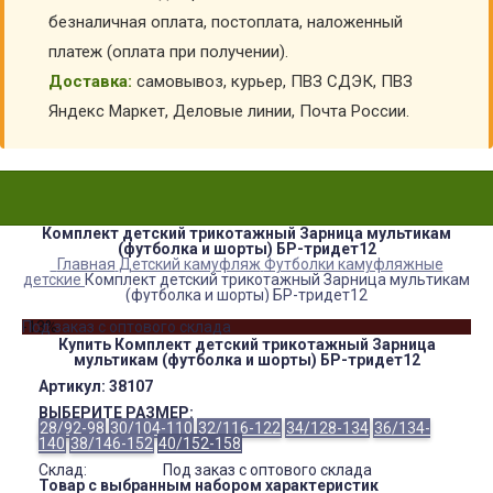
безналичная оплата, постоплата, наложенный
платеж (оплата при получении).
Доставка:
самовывоз, курьер, ПВЗ СДЭК, ПВЗ
Яндекс Маркет, Деловые линии, Почта России.
Комплект детский трикотажный Зарница мультикам
(футболка и шорты) БР-тридет12
Главная
Детский камуфляж
Футболки камуфляжные
детские
Комплект детский трикотажный Зарница мультикам
(футболка и шорты) БР-тридет12
-13%
Под заказ с оптового склада
Купить Комплект детский трикотажный Зарница
мультикам (футболка и шорты) БР-тридет12
Артикул:
38107
ВЫБЕРИТЕ РАЗМЕР:
28/92-98
30/104-110
32/116-122
34/128-134
36/134-
140
38/146-152
40/152-158
Склад:
Под заказ с оптового склада
Товар с выбранным набором характеристик