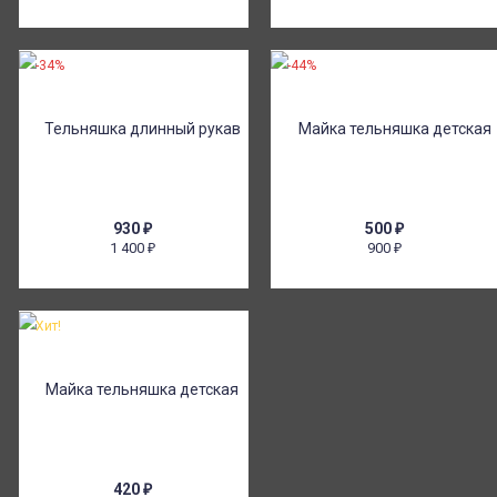
-34%
-44%
930
₽
500
₽
1 400
900
₽
₽
Хит!
420
₽