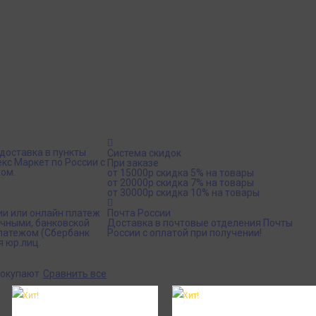
доставка в пункты
Система скидок
кс Маркет по России с
При заказе
ом.
от 15000р скидка 5% на товары
от 20000р скидка 7% на товары
от 30000р скидка 10% на товары
ии или онлайн платеж
Почта России
ичными, банковской
Доставка в почтовые отделения Почты
платежом (Сбербанк
России с оплатой при получении!
я юр.лиц.
покупают
Сравнить все
Хит!
Хит!