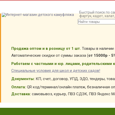
Быстрый поиск по са
фартук, кадет, хала
Продажа оптом и в розницу от 1 шт.
Товары в наличии 
Автоматические скидки от суммы заказа (
от 15000р - 5
Работаем с частными и юр. лицами, родительскими к
Специальные условия для школ и детских садов!
Документы:
КП, счет, договор, УПД, ЭДО, тендеры, тов
Оплата:
QR код/терминал/онлайн платеж, безналичная оп
Доставка:
самовывоз, курьер, ПВЗ СДЭК, ПВЗ Яндекс Ма