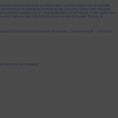
альной машине (режим деликатной стирки) и вручную в теплой
 желательно в расправленном виде. Гладить трикотаж следует
трикотажных вещах могут образовываться катышки. Если трикотаж
ьной стирке и эксплуатации изделия не потеряет форму и
видны плоские вертикальные «косички», с изнаночной – плотная
ичается от костюмов).