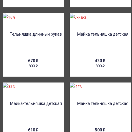
-16%
Скидка!
670
₽
420
₽
800
800
₽
₽
-32%
-44%
610
₽
500
₽