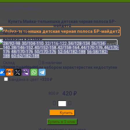
я полоса БР-майдет2
Эта модель в других цветах:
Купить Майка-тельняшка детская черная полоса БР-
майдет2
Артикул:
935
ВЫБЕРИТЕ РАЗМЕР:
28/92-98
30/104-110
32/116-122
34/128-134
36/134-
140
38/146-152
40/152-158
42/158-164
44/170-176
46/170-
176
48/170-176
50/170-176
52-54/182-188
56-58/182-
188
60-62/182-188
Склад:
В наличии
Рассказать друзьям!
Товар с выбранным набором характеристик недоступен
для покупки
Бандана в цвет
+
320
₽
420
₽
800
₽
Купить
Информация о доставке