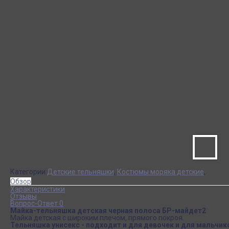
Категории:
Детские тельняшки
,
Костюмы моряка детские
,
Обзор
Характеристики
Отзывы
Вопрос-Ответ 0
Майка-тельняшка детская черная полоса БР-майдет2
Майка детская с широким плечом, прямого покроя.
Тельняшка унисекс - подходит и для девочек и для мальчик