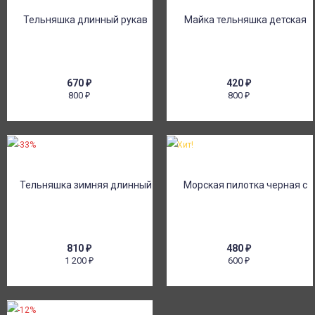
670
₽
420
₽
800
800
₽
₽
-33%
Хит!
810
₽
480
₽
1 200
600
₽
₽
-12%