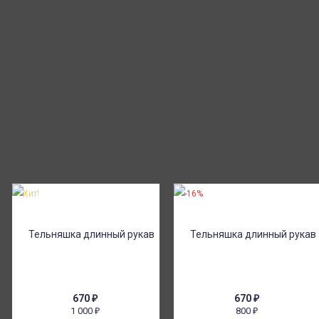
Хит!
-16%
670
₽
670
₽
1 000
800
₽
₽