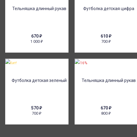
670
₽
610
₽
1 000
700
₽
₽
Хит!
-16%
570
₽
670
₽
700
800
₽
₽