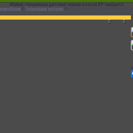
Майка-тельняшка детская черная полоса БР-майдет2
 камуфляж
Тельняшки детские
Майка-тельняшка детская черна