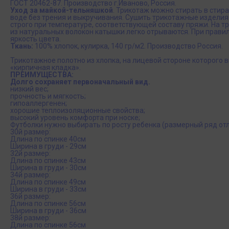
ГОСТ 20462-87. Производство г.Иваново, Россия.
Уход за майкой-тельняшкой
. Трикотаж можно стирать в стир
воде без трения и выкручивания. Сушить трикотажные изделия
строго при температуре, соответствующей составу пряжи. На 
из натуральных волокон катышки легко отрываются. При правил
яркость цвета.
Ткань:
100% хлопок, кулирка, 140 гр/м2. Производство Россия.
Трикотажное полотно из хлопка, на лицевой стороне которого 
«кирпичная кладка».
ПРЕИМУЩЕСТВА:
Долго сохраняет первоначальный вид.
низкий вес;
прочность и мягкость;
гипоаллергенен;
хорошие теплоизоляционные свойства;
высокий уровень комфорта при носке;
Футболки нужно выбирать по росту ребенка (размерный ряд отл
30й размер:
Длина по спинке 40см
Ширина в груди - 29см
32й размер:
Длина по спинке 43см
Ширина в груди - 30см
34й размер:
Длина по спинке 49см
Ширина в груди - 33см
36й размер:
Длина по спинке 56см
Ширина в груди - 36см
38й размер:
Длина по спинке 56см