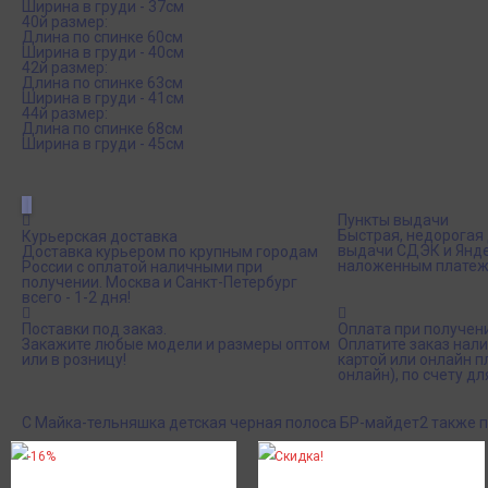
Ширина в груди - 37см
40й размер:
Длина по спинке 60см
Ширина в груди - 40см
42й размер:
Длина по спинке 63см
Ширина в груди - 41см
44й размер:
Длина по спинке 68см
Ширина в груди - 45см
Пункты выдачи
Быстрая, недорогая 
Курьерская доставка
выдачи СДЭК и Янде
Доставка курьером по крупным городам
наложенным платеж
России с оплатой наличными при
получении. Москва и Санкт-Петербург
всего - 1-2 дня!
Поставки под заказ.
Оплата при получен
Закажите любые модели и размеры оптом
Оплатите заказ нал
или в розницу!
картой или онлайн 
онлайн), по счету дл
С Майка-тельняшка детская черная полоса БР-майдет2 также 
-16%
Скидка!