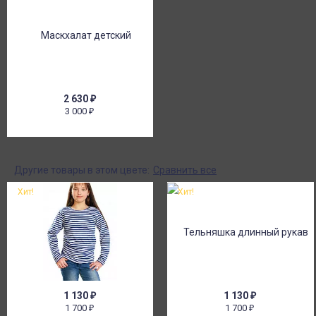
2 630
₽
3 000
₽
Другие товары в этом цвете:
Сравнить все
Хит!
Хит!
1 130
₽
1 130
₽
1 700
1 700
₽
₽