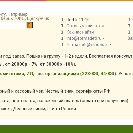
йту. Например:
т, берцы, ЮИД, Щелкунчик
Пн-Пт 11-16
Оптовым клиентам
Как нас найти
info@formadeti.ru
За
forma.deti@yandex.ru
и под заказ. Пошив на группу - 1-2 недели. Бесплатная консуль
% , от 20000р - 7%, от 30000р -10%
).
омитетами, ИП, гос. организациями (223-ФЗ, 44-ФЗ).
Участв
арный и кассовый чек, Честный знак, сертификаты РФ.
лата, постоплата, наложенный платеж (оплата при получении).
ркет, Деловые линии, Почта России.