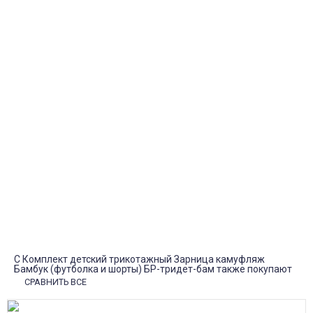
Длина шорт по внутреннему (шаговому) шву- 12 см
Курьерская доставка
Доставка курьером по крупным городам России с оплатой
наличными при получении. Москва и Санкт-Петербург всего -
1-2 дня!
Пункты выдачи
Быстрая, недорогая доставка в пункты выдачи СДЭК и
Яндекс Маркет по России с наложенным платежом.
Система скидок
При заказе
от 15000р скидка 5% на товары
от 20000р скидка 7% на товары
от 30000р скидка 10% на товары
Поставки под заказ.
Закажите любые модели и размеры оптом или в розницу!
Оплата при получении или онлайн платеж
Оплатите заказ наличными, банковской картой или онлайн
платежом (Сбербанк онлайн), по счету для юр.лиц.
Почта России
Доставка в почтовые отделения Почты России с оплатой при
получении!
С Комплект детский трикотажный Зарница камуфляж
Бамбук (футболка и шорты) БР-тридет-бам также покупают
СРАВНИТЬ ВСЕ