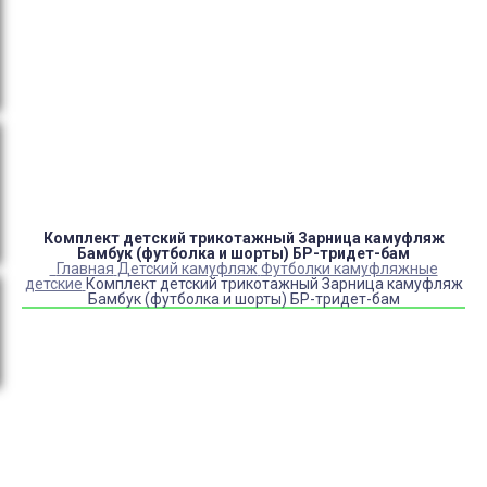
Оплата:
QR код/терминал/онлайн платеж,
безналичная оплата, постоплата, наложенный
платеж (оплата при получении).
Доставка:
самовывоз, курьер, ПВЗ СДЭК, ПВЗ
Яндекс Маркет, Деловые линии, Почта России.
Комплект детский трикотажный Зарница камуфляж
Бамбук (футболка и шорты) БР-тридет-бам
Главная
Детский камуфляж
Футболки камуфляжные
детские
Комплект детский трикотажный Зарница камуфляж
Бамбук (футболка и шорты) БР-тридет-бам
Купить Комплект детский трикотажный Зарница
камуфляж Бамбук (футболка и шорты) БР-тридет-бам
Артикул:
515427
Выберите Размер:
28/92-98
30/104-110
32/116-122
34/128-134
36/134-140
38/146-152
40/152-158
Склад:
Под заказ с оптового склада
Товар с выбранным набором характеристик недоступен
для покупки