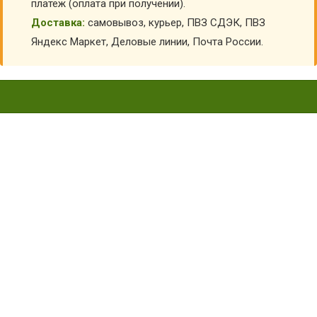
платеж (оплата при получении).
Доставка:
самовывоз, курьер, ПВЗ СДЭК, ПВЗ
Яндекс Маркет, Деловые линии, Почта России.
КОМПЛЕКТ ДЕТСКИЙ
ТРИКОТАЖНЫЙ ЗАРНИЦА
КАМУФЛЯЖ 4974 (ФУТБОЛКА
И ШОРТЫ) БР-ТРИДЕТ-25
Главная
Детский камуфляж
Футболки камуфляжные детские
Комплект детский трикотажный Зарница камуфляж
4974 (футболка и шорты) БР-тридет-25
КУПИТЬ КОМПЛЕКТ ДЕТСКИЙ ТРИКОТАЖНЫЙ
ЗАРНИЦА КАМУФЛЯЖ 4974 (ФУТБОЛКА И ШОРТЫ)