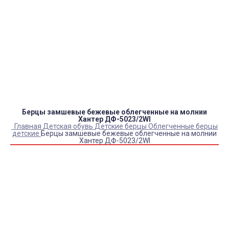
Оплата:
QR код/терминал/онлайн платеж,
безналичная оплата, постоплата, наложенный
платеж (оплата при получении).
Доставка:
самовывоз, курьер, ПВЗ СДЭК, ПВЗ
Яндекс Маркет, Деловые линии, Почта России.
Берцы замшевые бежевые облегченные на молнии
Хантер ДФ-5023/2WI
Главная
Детская обувь
Детские берцы
Облегченные берцы
детские
Берцы замшевые бежевые облегченные на молнии
Хантер ДФ-5023/2WI
Купить Берцы замшевые бежевые облегченные на
молнии Хантер ДФ-5023/2WI
Артикул:
11383
Выберите Размер обуви:
39
40
41
42
43
44
45
Склад:
Под заказ с оптового склада
Товар с выбранным набором характеристик недоступен
для покупки
5 720
₽
4 760
₽