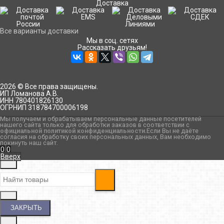
Доставка
Все варианты доставки
Мы в соц. сетях
Рассказать друзьям!
2026 © Все права защищены.
ИП Ломанова А.В.
ИНН 780401826130
ОГРНИП 318784700006198
Мы получаем и обрабатываем персональные данные посетителей
нашего сайта только для обработки заказов в соответствии с
официальной политикой конфиденциальности
.Если Вы не даёте
согласия на обработку своих персональных данных, Вам необходимо
покинуть наш сайт.
0
0
Вверх
ЗАКРЫТЬ