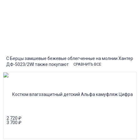
При заказе
от 15000р скидка 5% на товары
от 20000р скидка 7% на товары
от 30000р скидка 10% на товары
Поставки под заказ.
Закажите любые модели и размеры оптом или в розницу!
Оплата при получении или онлайн платеж
Оплатите заказ наличными, банковской картой или онлайн
платежом (Сбербанк онлайн), по счету для юр.лиц.
Почта России
Доставка в почтовые отделения Почты России с оплатой при
получении!
С Берцы замшевые бежевые облегченные на молнии Хантер
ДФ-5023/2WI также покупают
СРАВНИТЬ ВСЕ
2 720
₽
3 700
₽