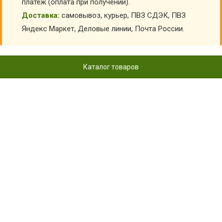
платеж (оплата при получении).
Доставка:
самовывоз, курьер, ПВЗ СДЭК, ПВЗ
Яндекс Маркет, Деловые линии, Почта России.
Каталог товаров
БЕРЦЫ КОЖАНЫЕ БЕЖЕВЫЕ
УС-БОТ386
Главная
Детская обувь
Детские берцы
Облегченные берцы детские
Берцы кожаные бежевые УС-БОТ386
КУПИТЬ БЕРЦЫ КОЖАНЫЕ БЕЖЕВЫЕ УС-БОТ386
АРТИКУЛ:
43350
Выберите Размер обуви:
38
39
40
41
42
43
44
45
Склад:
Под заказ с оптового склада
Товар с выбранным набором характеристик недоступен
для покупки