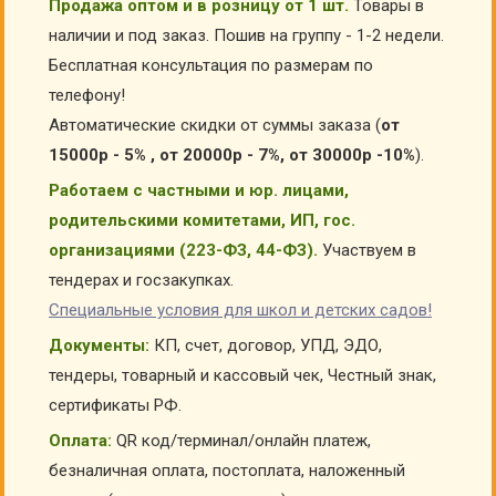
Продажа оптом и в розницу от 1 шт.
Товары в
наличии и под заказ. Пошив на группу - 1-2 недели.
Бесплатная консультация по размерам по
телефону!
Автоматические скидки от суммы заказа (
от
15000р - 5% , от 20000р - 7%, от 30000р -10%
).
Работаем с частными и юр. лицами,
родительскими комитетами, ИП, гос.
организациями (223-ФЗ, 44-ФЗ).
Участвуем в
тендерах и госзакупках.
Специальные условия для школ и детских садов!
Документы:
КП, счет, договор, УПД, ЭДО,
тендеры, товарный и кассовый чек, Честный знак,
сертификаты РФ.
Оплата:
QR код/терминал/онлайн платеж,
безналичная оплата, постоплата, наложенный