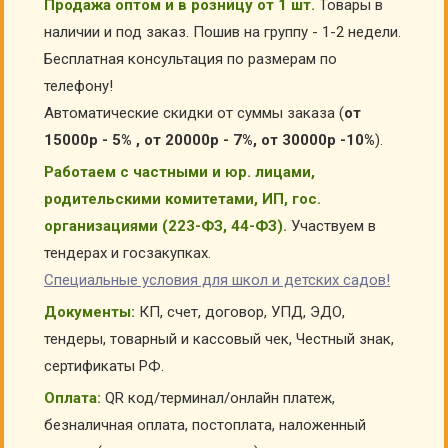
Продажа оптом и в розницу от 1 шт.
Товары в
наличии и под заказ. Пошив на группу - 1-2 недели.
Бесплатная консультация по размерам по
телефону!
Автоматические скидки от суммы заказа (
от
15000р - 5% , от 20000р - 7%, от 30000р -10%
).
Работаем с частными и юр. лицами,
родительскими комитетами, ИП, гос.
организациями (223-ФЗ, 44-ФЗ).
Участвуем в
тендерах и госзакупках.
Специальные условия для школ и детских садов!
Документы:
КП, счет, договор, УПД, ЭДО,
тендеры, товарный и кассовый чек, Честный знак,
сертификаты РФ.
Оплата:
QR код/терминал/онлайн платеж,
безналичная оплата, постоплата, наложенный