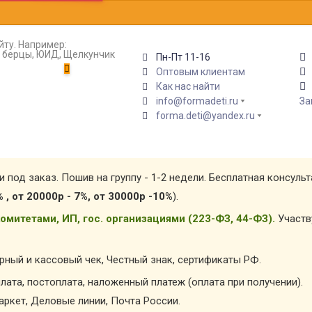
йту. Например:
т, берцы, ЮИД, Щелкунчик
Пн-Пт 11-16
Оптовым клиентам
Как нас найти
info@formadeti.ru
За
forma.deti@yandex.ru
и под заказ. Пошив на группу - 1-2 недели. Бесплатная консуль
% , от 20000р - 7%, от 30000р -10%
).
омитетами, ИП, гос. организациями (223-ФЗ, 44-ФЗ).
Участв
арный и кассовый чек, Честный знак, сертификаты РФ.
лата, постоплата, наложенный платеж (оплата при получении).
ркет, Деловые линии, Почта России.