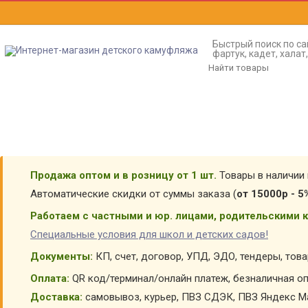
Быстрый поиск по са
фартук, кадет, хала
Продажа оптом и в розницу от 1 шт.
Товары в наличии 
Автоматические скидки от суммы заказа (
от 15000р - 5
Работаем с частными и юр. лицами, родительскими к
Специальные условия для школ и детских садов!
Документы:
КП, счет, договор, УПД, ЭДО, тендеры, тов
Оплата:
QR код/терминал/онлайн платеж, безналичная оп
Доставка:
самовывоз, курьер, ПВЗ СДЭК, ПВЗ Яндекс Ма