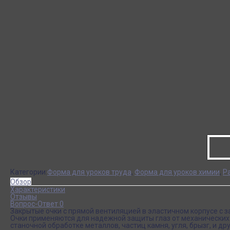
Категории:
Форма для уроков труда
,
Форма для уроков химии
,
Р
Обзор
Характеристики
Отзывы
Вопрос-Ответ 0
Закрытые очки с прямой вентиляцией в эластичном корпусе с 
Очки применяются для надежной защиты глаз от механических
станочной обработке металлов, частиц камня, угля, брызг, и др