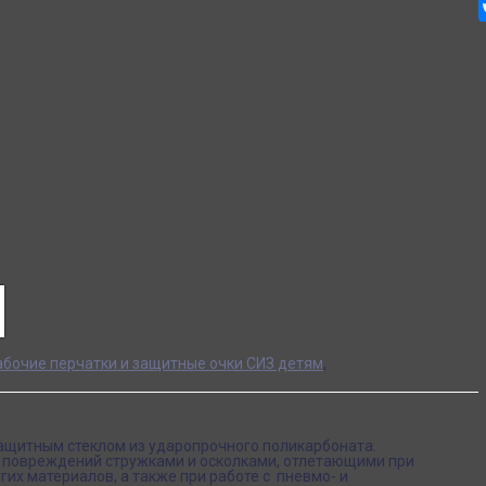
абочие перчатки и защитные очки СИЗ детям
,
защитным стеклом из ударопрочного поликарбоната.
 повреждений стружками и осколками, отлетающими при
угих материалов, а также при работе с пневмо- и