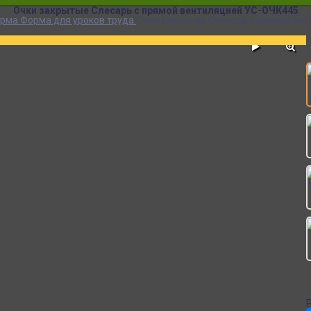
Очки закрытые Слесарь с прямой вентиляцией УС-ОЧК445
орма
Форма для уроков труда
Очки закрытые Слесарь с прямой ве