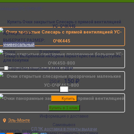
нтиляцией УС-ОЧК445
Аналогичные товары
Купить Очки закрытые Слесарь с прямой вентиляцией
УС-ОЧК445
Артикул:
9632
ВЫБЕРИТЕ РАЗМЕР:
универсальный
Склад:
В наличии
Товар с выбранным набором характеристик недоступен
для покупки
Перчатки защитные с ПВХ
+
20
₽
150
₽
250
₽
Купить
Информация о доставке
Эль-Монте
Самовывоз
СДЭК доставка в пункты выдачи
Рассказать друзьям!
Рассчитываем стоимость доставки...