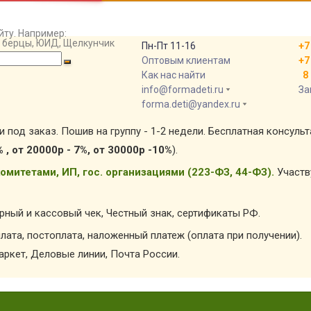
йту. Например:
т, берцы, ЮИД, Щелкунчик
Пн-Пт 11-16
+7
Оптовым клиентам
+7
Как нас найти
8 
info@formadeti.ru
За
forma.deti@yandex.ru
и под заказ. Пошив на группу - 1-2 недели. Бесплатная консуль
% , от 20000р - 7%, от 30000р -10%
).
омитетами, ИП, гос. организациями (223-ФЗ, 44-ФЗ).
Участв
арный и кассовый чек, Честный знак, сертификаты РФ.
лата, постоплата, наложенный платеж (оплата при получении).
ркет, Деловые линии, Почта России.