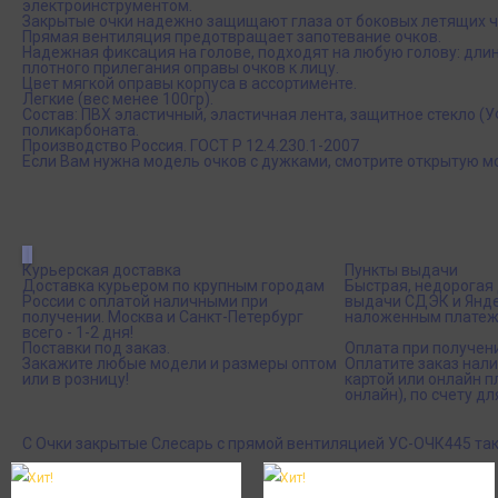
электроинструментом.
Закрытые очки надежно защищают глаза от боковых летящих ча
Прямая вентиляция предотвращает запотевание очков.
Надежная фиксация на голове, подходят на любую голову: длин
плотного прилегания оправы очков к лицу.
Цвет мягкой оправы корпуса в ассортименте.
Легкие (вес менее 100гр).
Состав: ПВХ эластичный, эластичная лента, защитное стекло (
поликарбоната.
Производство Россия. ГОСТ Р 12.4.230.1-2007
Если Вам нужна модель очков с дужками, смотрите открытую 
Курьерская доставка
Пункты выдачи
Доставка курьером по крупным городам
Быстрая, недорогая 
России с оплатой наличными при
выдачи СДЭК и Янде
получении. Москва и Санкт-Петербург
наложенным платеж
всего - 1-2 дня!
Поставки под заказ.
Оплата при получен
Закажите любые модели и размеры оптом
Оплатите заказ нал
или в розницу!
картой или онлайн 
онлайн), по счету дл
С Очки закрытые Слесарь с прямой вентиляцией УС-ОЧК445 та
Хит!
Хит!