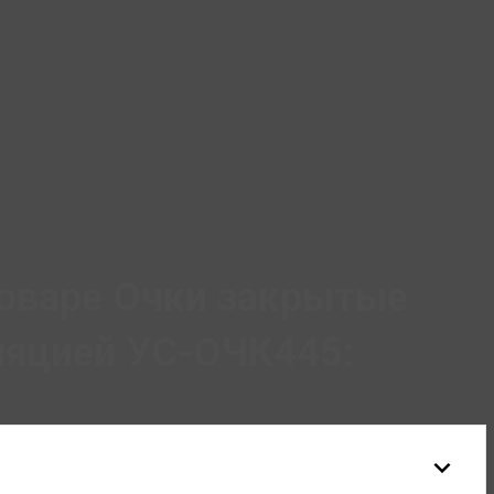
товаре Очки закрытые
ляцией УС-ОЧК445: