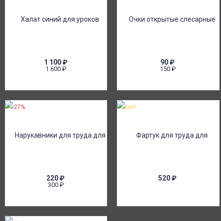
1 100
₽
90
₽
1 600
₽
150
₽
-27%
Хит!
220
₽
520
₽
300
₽