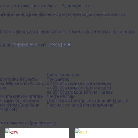
стиц, стружки, пыли и брызг. Ударопрочные.
а наголовной резинки легко регулируется для комфортного и
УФ-светофильтр) толщиной более 1,6мм из оптически прозрачного
модель
ОЧК450-800
или
ОЧК461-800
.
Система скидок
доставка в пункты
При заказе
кс Маркет по России с
от 15000р скидка 5% на товары
ом.
от 20000р скидка 7% на товары
от 30000р скидка 10% на товары
ии или онлайн платеж
Почта России
ичными, банковской
Доставка в почтовые отделения Почты
платежом (Сбербанк
России с оплатой при получении!
я юр.лиц.
кже покупают
Сравнить все
-23%
Хит!