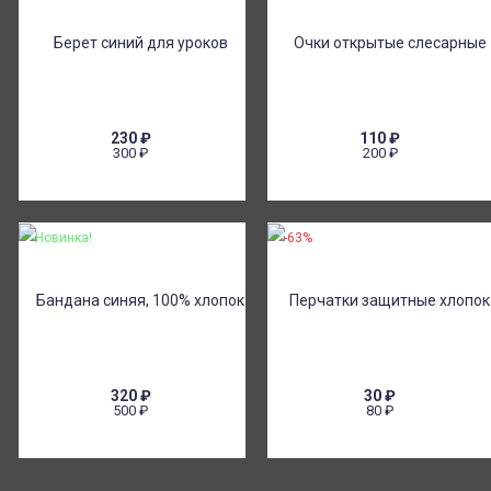
230
₽
110
₽
300
₽
200
₽
Новинка!
-63%
320
₽
30
₽
500
₽
80
₽