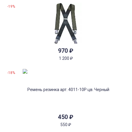
-19%
970
₽
1 200
₽
-18%
450
₽
550
₽