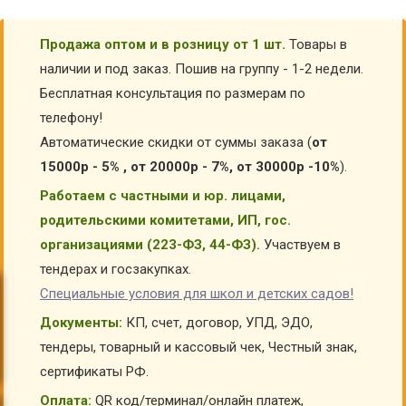
Продажа оптом и в розницу от 1 шт.
Товары в
наличии и под заказ. Пошив на группу - 1-2 недели.
Бесплатная консультация по размерам по
телефону!
Автоматические скидки от суммы заказа (
от
15000р - 5% , от 20000р - 7%, от 30000р -10%
).
Работаем с частными и юр. лицами,
родительскими комитетами, ИП, гос.
организациями (223-ФЗ, 44-ФЗ).
Участвуем в
тендерах и госзакупках.
Специальные условия для школ и детских садов!
Документы:
КП, счет, договор, УПД, ЭДО,
тендеры, товарный и кассовый чек, Честный знак,
сертификаты РФ.
Оплата:
QR код/терминал/онлайн платеж,