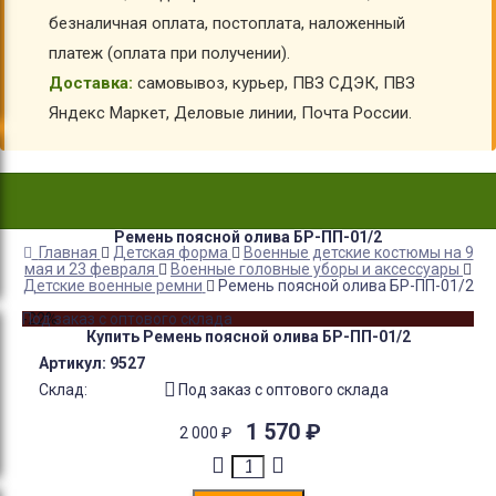
безналичная оплата, постоплата, наложенный
платеж (оплата при получении).
Доставка:
самовывоз, курьер, ПВЗ СДЭК, ПВЗ
Яндекс Маркет, Деловые линии, Почта России.
Ремень поясной олива БР-ПП-01/2
Главная
Детская форма
Военные детские костюмы на 9
мая и 23 февраля
Военные головные уборы и аксессуары
Детские военные ремни
Ремень поясной олива БР-ПП-01/2
-22%
Под заказ с оптового склада
Купить Ремень поясной олива БР-ПП-01/2
Артикул:
9527
Склад:
Под заказ с оптового склада
1 570
₽
2 000
₽