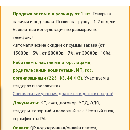
Продажа оптом и в розницу от 1 шт.
Товары в
наличии и под заказ. Пошив на группу - 1-2 недели.
Бесплатная консультация по размерам по
телефону!
Автоматические скидки от суммы заказа (
от
15000р - 5% , от 20000р - 7%, от 30000р -10%
).
Работаем с частными и юр. лицами,
родительскими комитетами, ИП, гос.
организациями (223-ФЗ, 44-ФЗ).
Участвуем в
тендерах и госзакупках.
Специальные условия для школ и детских садов!
Документы:
КП, счет, договор, УПД, ЭДО,
тендеры, товарный и кассовый чек, Честный знак,
сертификаты РФ.
Оплата:
QR код/терминал/онлайн платеж,