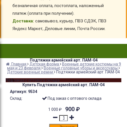
безналичная оплата, постоплата, наложенный
платеж (оплата при получении).
Доставка:
самовывоз, курьер, ПВЗ СДЭК, ПВЗ
Яндекс Маркет, Деловые линии, Почта России.
Подтяжки армейский арт. ПАМ-04
Главная
Детская форма
Военные детские костюмы на 9
мая и 23 февраля
Военные головные уборы и аксессуары
Детские военные ремни
Подтяжки армейский арт. ПАМ-04
-10%
Под заказ с оптового склада
Купить Подтяжки армейский арт. ПАМ-04
Артикул:
9534
Склад:
Под заказ с оптового склада
900
₽
1 000
₽