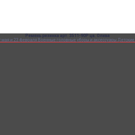
Детский камуфляж
Детская форма
Детские костюмы по профессиям
Карнавальные костюмы детские
Детская обувь
Спасательные жилеты
Ремень резинка арт. 3511-90P цв. Олива
 мая и 23 февраля
Военные головные уборы и аксессуары
Детские