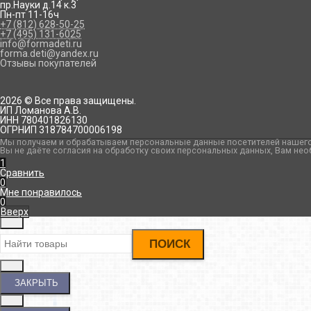
пр.Науки д.14 к.3
Пн-пт 11-16ч
+7 (812) 628-50-25
+7 (495) 131-6025
info@formadeti.ru
forma.deti@yandex.ru
Отзывы покупателей
2026 © Все права защищены.
ИП Ломанова А.В.
ИНН 780401826130
ОГРНИП 318784700006198
Мы получаем и обрабатываем персональные данные посетителей нашего 
Вы не даёте согласия на обработку своих персональных данных, Вам нео
1
Сравнить
0
Мне понравилось
0
Вверх
ПОИСК
ЗАКРЫТЬ