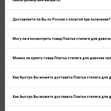
Доставляете ли Вы по России с оплатой при получении?
Могу ли я посмотреть товар Платье стиляги для девоч
Можно ли купить товар Платье стиляги для девочки са
Как быстро Вы можете доставить Платье стиляги для 
Как быстро Вы можете доставить Платье стиляги для 