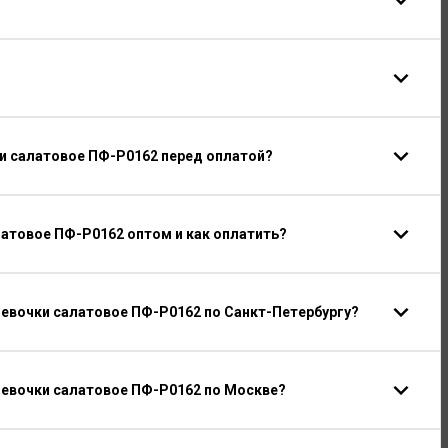
ки салатовое ПФ-P0162 перед оплатой?
латовое ПФ-P0162 оптом и как оплатить?
девочки салатовое ПФ-P0162 по Санкт-Петербургу?
девочки салатовое ПФ-P0162 по Москве?