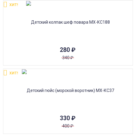
ХИТ!
280
₽
340
₽
ХИТ!
330
₽
400
₽