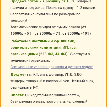
Продажа оптом и в розницу от 1 шт.
Товары в
наличии и под заказ. Пошив на группу - 1-2 недели.
Бесплатная консультация по размерам по
телефону!
Автоматические скидки от суммы заказа (
от
15000р - 5% , от 20000р - 7%, от 30000р -10%
).
Работаем с частными и юр. лицами,
родительскими комитетами, ИП, гос.
организациями (223-ФЗ, 44-ФЗ).
Участвуем в
тендерах и госзакупках.
Специальные условия для школ и детских садов!
Документы:
КП, счет, договор, УПД, ЭДО,
тендеры, товарный и кассовый чек, Честный знак,
сертификаты РФ.
Оплата:
QR код/терминал/онлайн платеж,
безналичная оплата, постоплата, наложенный