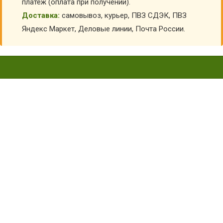
платеж (оплата при получении).
Доставка:
самовывоз, курьер, ПВЗ СДЭК, ПВЗ
Яндекс Маркет, Деловые линии, Почта России.
ПАСТА ДЛЯ ЭФФЕКТИВНОЙ
ОЧИСТКИ РУК, 200МЛ - УС-
КРЕ108
Главная
Детская форма
Форма для уроков труда
Паста для эффективной очистки рук, 200мл - УС-КРЕ108
КУПИТЬ ПАСТА ДЛЯ ЭФФЕКТИВНОЙ ОЧИСТКИ
РУК, 200МЛ - УС-КРЕ108
АРТИКУЛ:
5306
Склад:
Под заказ с оптового склада
220
₽
160
₽