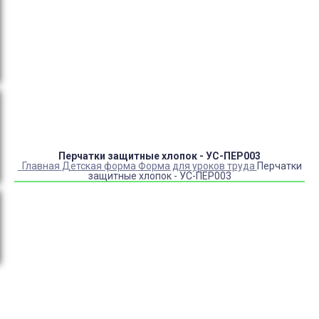
Оплата:
QR код/терминал/онлайн платеж,
безналичная оплата, постоплата, наложенный
платеж (оплата при получении).
Доставка:
самовывоз, курьер, ПВЗ СДЭК, ПВЗ
Яндекс Маркет, Деловые линии, Почта России.
Перчатки защитные хлопок - УС-ПЕР003
Главная
Детская форма
Форма для уроков труда
Перчатки
защитные хлопок - УС-ПЕР003
Купить Перчатки защитные хлопок - УС-ПЕР003
Артикул:
42464
Выберите Размер:
УНИВЕРСАЛЬНЫЙ
Склад:
Под заказ с оптового склада
Товар с выбранным набором характеристик недоступен
для покупки
80
₽
40
₽
ЗАКАЗАТЬ