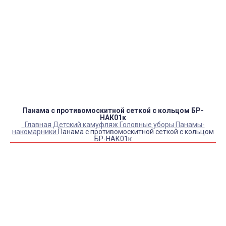
Оплата:
QR код/терминал/онлайн платеж,
безналичная оплата, постоплата, наложенный
платеж (оплата при получении).
Доставка:
самовывоз, курьер, ПВЗ СДЭК, ПВЗ
Яндекс Маркет, Деловые линии, Почта России.
Панама с противомоскитной сеткой с кольцом БР-
НАК01к
Главная
Детский камуфляж
Головные уборы
Панамы-
накомарники
Панама с противомоскитной сеткой с кольцом
БР-НАК01к
Купить Панама с противомоскитной сеткой с кольцом
БР-НАК01к
Артикул:
3938
Выберите Размер:
УНИВЕРСАЛЬНЫЙ
Склад:
В наличии
Товар с выбранным набором характеристик недоступен
для покупки
500
₽
350
₽