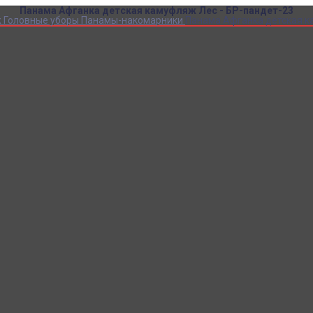
Панама Афганка детская камуфляж Лес - БР-пандет-23
ж
Головные уборы
Панамы-накомарники
Панама Афганка детская к