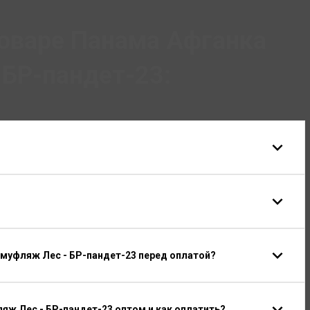
оваре Панама Афганка
 БР-пандет-23:
амуфляж Лес - БР-пандет-23 перед оплатой?
яж Лес - БР-пандет-23 оптом и как оплатить?