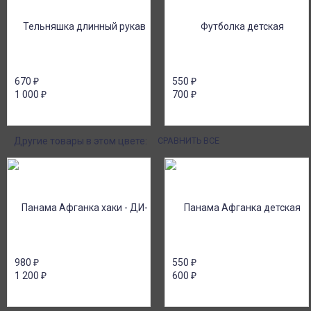
670
₽
550
₽
1 000
₽
700
₽
Другие товары в этом цвете:
СРАВНИТЬ ВСЕ
980
₽
550
₽
1 200
₽
600
₽