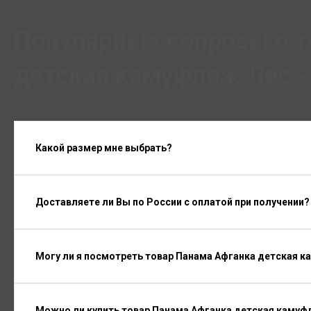
Популярные вопросы о т
детская камуфляж Лес -
Какой размер мне выбрать?
Доставляете ли Вы по России с оплатой при получении?
Могу ли я посмотреть товар Панама Афганка детская к
Можно ли купить товар Панама Афганка детская камуфл