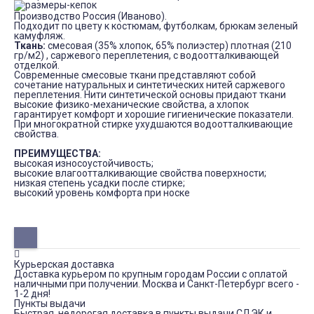
Производство Россия (Иваново).
Подходит по цвету к костюмам, футболкам, брюкам зеленый
камуфляж.
Ткань:
смесовая (35% хлопок, 65% полиэстер) плотная (210
гр/м
2
) , саржевого переплетения, с водоотталкивающей
отделкой.
Современные смесовые ткани представляют собой
сочетание натуральных и синтетических нитей саржевого
переплетения. Нити синтетической основы придают ткани
высокие физико-механические свойства, а хлопок
гарантирует комфорт и хорошие гигиенические показатели.
При многократной стирке ухудшаются водоотталкивающие
свойства.
ПРЕИМУЩЕСТВА:
высокая износоустойчивость;
высокие влагоотталкивающие свойства поверхности;
низкая степень усадки после стирке;
высокий уровень комфорта при носке
Курьерская доставка
Доставка курьером по крупным городам России с оплатой
наличными при получении. Москва и Санкт-Петербург всего -
1-2 дня!
Пункты выдачи
Быстрая, недорогая доставка в пункты выдачи СДЭК и