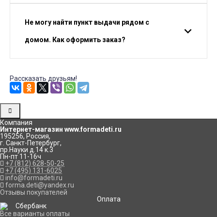
Не могу найти пункт выдачи рядом с
домом. Как оформить заказ?
Рассказать друзьям!
Компания
Интернет-магазин www.formadeti.ru
195256
,
Россия
,
г. Санкт-Петербург
,
пр.Науки д.14 к.3
Пн-пт 11-16ч
+7 (812) 628-50-25
+7 (495) 131-6025
info@formadeti.ru
forma.deti@yandex.ru
Отзывы покупателей
Оплата
Все варианты оплаты