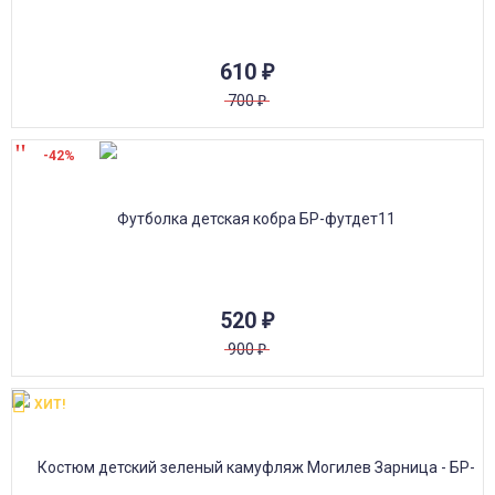
610
₽
700
₽
-42%
520
₽
900
₽
ХИТ!