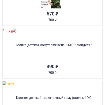
570
₽
700
₽
-30%
490
₽
700
₽
ХИТ!