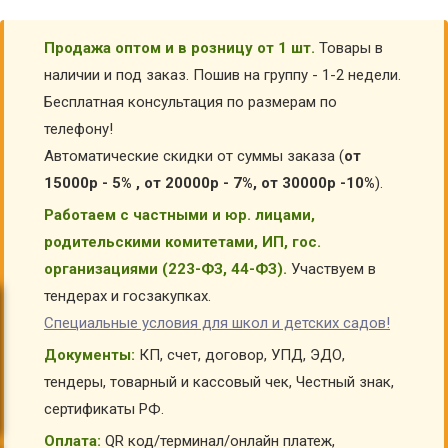
Продажа оптом и в розницу от 1 шт.
Товары в
наличии и под заказ. Пошив на группу - 1-2 недели.
Бесплатная консультация по размерам по
телефону!
Автоматические скидки от суммы заказа (
от
15000р - 5% , от 20000р - 7%, от 30000р -10%
).
Работаем с частными и юр. лицами,
родительскими комитетами, ИП, гос.
организациями (223-ФЗ, 44-ФЗ).
Участвуем в
тендерах и госзакупках.
Специальные условия для школ и детских садов!
Документы:
КП, счет, договор, УПД, ЭДО,
тендеры, товарный и кассовый чек, Честный знак,
сертификаты РФ.
Оплата:
QR код/терминал/онлайн платеж,