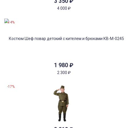
3 350
₽
4 000
₽
-14%
1 980
₽
2 300
₽
-17%