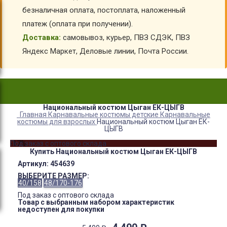
безналичная оплата, постоплата, наложенный
платеж (оплата при получении).
Доставка:
самовывоз, курьер, ПВЗ СДЭК, ПВЗ
Яндекс Маркет, Деловые линии, Почта России.
Национальный костюм Цыган ЕК-ЦЫГВ
Главная
Карнавальные костюмы детские
Карнавальные
костюмы для взрослых
Национальный костюм Цыган ЕК-
ЦЫГВ
-17%
Под заказ с оптового склада
Купить Национальный костюм Цыган ЕК-ЦЫГВ
Артикул:
454639
ВЫБЕРИТЕ РАЗМЕР:
40/158
48/170-176
Под заказ с оптового склада
Товар с выбранным набором характеристик
недоступен для покупки