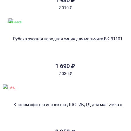
1 980
₽
2 010
₽
Новинка!
1 690
₽
2 030
₽
-16%