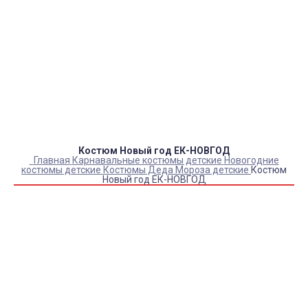
Оплата:
QR код/терминал/онлайн платеж,
безналичная оплата, постоплата, наложенный
платеж (оплата при получении).
Доставка:
самовывоз, курьер, ПВЗ СДЭК, ПВЗ
Яндекс Маркет, Деловые линии, Почта России.
Костюм Новый год ЕК-НОВГОД
Главная
Карнавальные костюмы детские
Новогодние
костюмы детские
Костюмы Деда Мороза детские
Костюм
Новый год ЕК-НОВГОД
Купить Костюм Новый год ЕК-НОВГОД
Артикул:
21636
Выберите Размер:
30/116-122
32/122-128
В наличии
Товар с выбранным набором характеристик недоступен
для покупки
2 400
₽
1 850
₽
КУПИТЬ