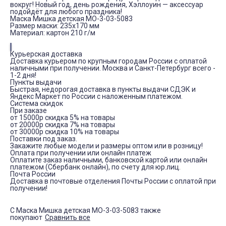
вокруг! Новый год, день рождения, Хэллоуин — аксессуар
подойдёт для любого праздника!
Маска Мишка детская МО-3-03-5083
Размер маски: 235x170 мм
Материал: картон 210 г/м
Курьерская доставка
Доставка курьером по крупным городам России с оплатой
наличными при получении. Москва и Санкт-Петербург всего -
1-2 дня!
Пункты выдачи
Быстрая, недорогая доставка в пункты выдачи СДЭК и
Яндекс Маркет по России с наложенным платежом.
Система скидок
При заказе
от 15000р скидка 5% на товары
от 20000р скидка 7% на товары
от 30000р скидка 10% на товары
Поставки под заказ.
Закажите любые модели и размеры оптом или в розницу!
Оплата при получении или онлайн платеж
Оплатите заказ наличными, банковской картой или онлайн
платежом (Сбербанк онлайн), по счету для юр.лиц.
Почта России
Доставка в почтовые отделения Почты России с оплатой при
получении!
С Маска Мишка детская МО-3-03-5083 также
покупают
Сравнить все