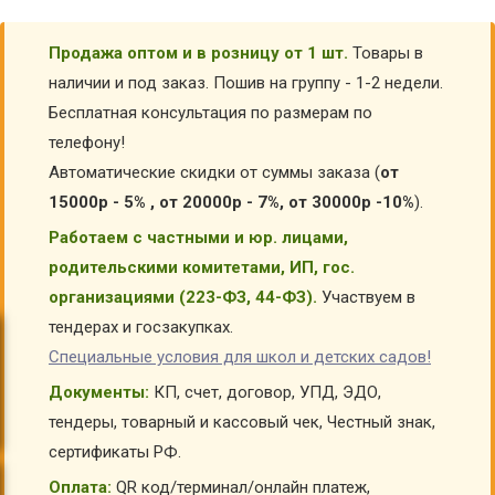
Продажа оптом и в розницу от 1 шт.
Товары в
наличии и под заказ. Пошив на группу - 1-2 недели.
Бесплатная консультация по размерам по
телефону!
Автоматические скидки от суммы заказа (
от
15000р - 5% , от 20000р - 7%, от 30000р -10%
).
Работаем с частными и юр. лицами,
родительскими комитетами, ИП, гос.
организациями (223-ФЗ, 44-ФЗ).
Участвуем в
тендерах и госзакупках.
Специальные условия для школ и детских садов!
Документы:
КП, счет, договор, УПД, ЭДО,
тендеры, товарный и кассовый чек, Честный знак,
сертификаты РФ.
Оплата:
QR код/терминал/онлайн платеж,