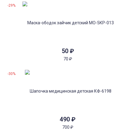
-29%
50
₽
70
₽
-30%
490
₽
700
₽