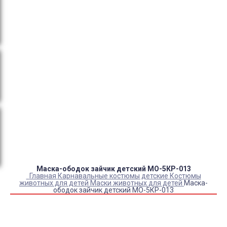
тендеры, товарный и кассовый чек, Честный знак,
сертификаты РФ.
Оплата:
QR код/терминал/онлайн платеж,
безналичная оплата, постоплата, наложенный
платеж (оплата при получении).
Доставка:
самовывоз, курьер, ПВЗ СДЭК, ПВЗ
Яндекс Маркет, Деловые линии, Почта России.
Каталог товаров
Детский камуфляж
Детская форма
Детские костюмы по профессиям
Карнавальные костюмы детские
Детская обувь
Спасательные жилеты
Маска-ободок зайчик детский МО-5КР-013
Главная
Карнавальные костюмы детские
Костюмы
животных для детей
Маски животных для детей
Маска-
ободок зайчик детский МО-5КР-013
Купить Маска-ободок зайчик детский МО-5КР-013
Артикул:
454657
Под заказ с оптового склада
70
₽
50
₽