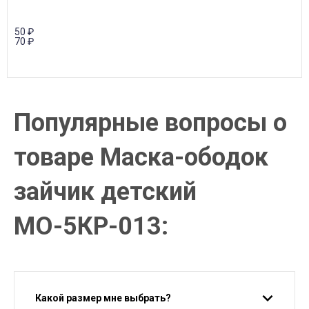
50
₽
70
₽
Популярные вопросы о
товаре Маска-ободок
зайчик детский
МО-5КР-013:
Какой размер мне выбрать?