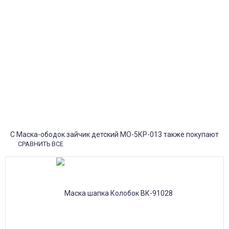
1-2 дня!
Пункты выдачи
Быстрая, недорогая доставка в пункты выдачи СДЭК и
Яндекс Маркет по России с наложенным платежом.
Система скидок
При заказе
от 15000р скидка 5% на товары
от 20000р скидка 7% на товары
от 30000р скидка 10% на товары
Поставки под заказ.
Закажите любые модели и размеры оптом или в розницу!
Оплата при получении или онлайн платеж
Оплатите заказ наличными, банковской картой или онлайн
платежом (Сбербанк онлайн), по счету для юр.лиц.
Почта России
Доставка в почтовые отделения Почты России с оплатой при
получении!
С Маска-ободок зайчик детский МО-5КР-013 также покупают
СРАВНИТЬ ВСЕ