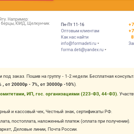
йту. Например:
т, берцы, ЮИД, Щелкунчик
+7
Пн-Пт 11-16
+7
Оптовым клиентам
8 
Как нас найти
info@formadeti.ru
За
forma.deti@yandex.ru
и под заказ. Пошив на группу - 1-2 недели. Бесплатная консуль
% , от 20000р - 7%, от 30000р -10%
).
омитетами, ИП, гос. организациями (223-ФЗ, 44-ФЗ).
Участв
арный и кассовый чек, Честный знак, сертификаты РФ.
лата, постоплата, наложенный платеж (оплата при получении).
ркет, Деловые линии, Почта России.