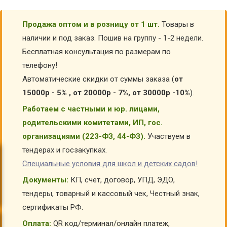
Продажа оптом и в розницу от 1 шт.
Товары в
наличии и под заказ. Пошив на группу - 1-2 недели.
Бесплатная консультация по размерам по
телефону!
Автоматические скидки от суммы заказа (
от
15000р - 5% , от 20000р - 7%, от 30000р -10%
).
Работаем с частными и юр. лицами,
родительскими комитетами, ИП, гос.
организациями (223-ФЗ, 44-ФЗ).
Участвуем в
тендерах и госзакупках.
Специальные условия для школ и детских садов!
Документы:
КП, счет, договор, УПД, ЭДО,
тендеры, товарный и кассовый чек, Честный знак,
сертификаты РФ.
Оплата:
QR код/терминал/онлайн платеж,