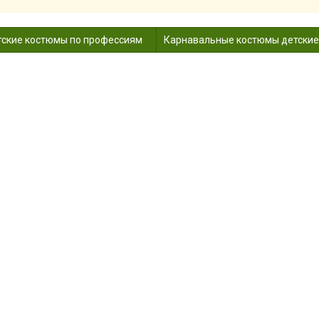
ские костюмы по профессиям
Карнавальные костюмы детские
КА ШАПКА ГУСАР (КИВЕР) ВК-Г
ские
Детские костюмы воинов
Костюмы Гусара для мальчи