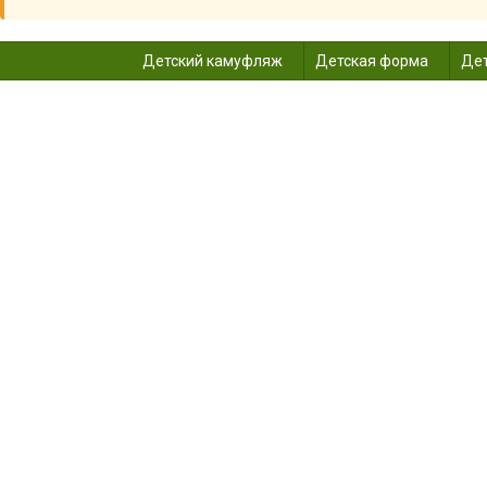
Детский камуфляж
Детская форма
Дет
МАС
Главная
Карнавальные костюмы дет