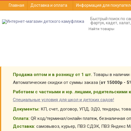
Главная
Доставка и оплата
Информация для покупател
Быстрый поиск по са
фартук, кадет, хала
Продажа оптом и в розницу от 1 шт.
Товары в наличии 
Автоматические скидки от суммы заказа (
от 15000р - 5
Работаем с частными и юр. лицами, родительскими к
Специальные условия для школ и детских садов!
Документы:
КП, счет, договор, УПД, ЭДО, тендеры, тов
Оплата:
QR код/терминал/онлайн платеж, безналичная оп
Доставка:
самовывоз, курьер, ПВЗ СДЭК, ПВЗ Яндекс Ма