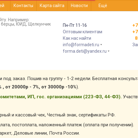
ей
Контакты
Карта сайта
Новости
Ещё
йту. Например:
т, берцы, ЮИД, Щелкунчик
+7
Пн-Пт 11-16
+7
Оптовым клиентам
8 
Как нас найти
info@formadeti.ru
За
forma.deti@yandex.ru
и под заказ. Пошив на группу - 1-2 недели. Бесплатная консуль
% , от 20000р - 7%, от 30000р -10%
).
омитетами, ИП, гос. организациями (223-ФЗ, 44-ФЗ).
Участв
арный и кассовый чек, Честный знак, сертификаты РФ.
лата, постоплата, наложенный платеж (оплата при получении).
ркет, Деловые линии, Почта России.